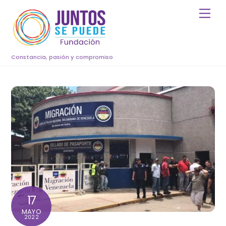
Skip
Men
to
content
Constancia, pasión y compromiso
17
MAYO
2022