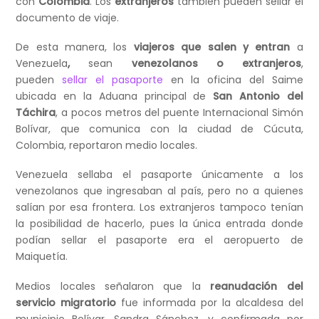
con
Colombia
. Los
extranjeros
también pueden sellar el
documento de viaje.
De esta manera, los
viajeros que salen y entran
a
Venezuela
,
sean
venezolanos o extranjeros
,
pueden
sellar el pasaporte
en la oficina del Saime
ubicada en la Aduana principal de
San Antonio del
Táchira
, a pocos metros del puente Internacional Simón
Bolívar, que comunica con la ciudad de Cúcuta,
Colombia, reportaron medio locales.
Venezuela sellaba el pasaporte únicamente a los
venezolanos que ingresaban al país, pero no a quienes
salían por esa frontera. Los extranjeros tampoco tenían
la posibilidad de hacerlo, pues la única entrada donde
podían sellar el pasaporte era el aeropuerto de
Maiquetía.
Medios locales señalaron que la
reanudación del
servicio migratorio
fue informada por la alcaldesa del
municipio Bolívar, Sandra Sánchez, y confirmada por