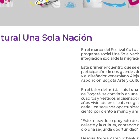
tural Una Sola Nación
En el marco del Festival Cultu
programa social Una Sola Nación
integración social de la migra
Este primer encuentro que se e
participación de dos grandes de
y el diseñador venezolano Aleja
Asociación Bogotá Arte y Cult
En el taller del artista Luís Lu
de Bogotá, se convirtió en una 
cuadros y vestidos el diseñado
años viviendo en el país neogr
darle una segunda oportunidad 
ciento por ciento a mano y am
“Este maravilloso proyecto de 
del arte y la cultura, contando
dio una segunda oportunidad” 
De igual forma Karen Schenk, r