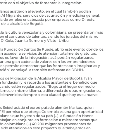
nto con el objetivo de fomentar la integración.
anos asistieron al evento, en el cual también podían
 Al Migrante, servicios de vacunación y medicina general,
eria de empleo encabezada por empresas como Directv,
 de la alcaldía de Bogotá.
la la cultura venezolana y colombiana, se presentaron más
 en el concurso de talentos, siendo los jurados del mismo
 D’ Gola, Juanita Romero y Víctor Uribe.
e la Fundación Juntos Se Puede, abrió este evento donde los
n acceder a servicios de atención totalmente gratuitos.
 es favor de la integración, acá podrán regularizarse,
ar una gran cadena de valores con los emprendedores
 nos permite demostrar que las fronteras son imaginarias y
ación” concluyó la también defensora de DDHH.
tos de Migración de la Alcaldía Mayor de Bogotá, Iván
la fundación y le recordó a los asistentes el beneficio que
ando estén regularizados. “Bogotá el hogar de medio
amos el mismo idioma, a diferencia de otras migraciones,
 bienvenidos siempre a esta ciudad que hoy es su nuevo
s Seidel asistió el eurodiputado alemán Markus, quien
e “El permiso que otorga Colombia es una gran oportunidad
zolanos que huyeron de su país (…) la fundación Hanns
trabajan en conjunto en formación a microempresas que
ción colombiana (…) 40.200 migrantes procedentes de
 sido atendidos en este proyecto que trabajamos en