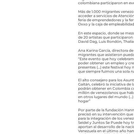
colombiana participaron en eve
Más de 1.000 migrantes venezol
acceder a servicios de Atención
feria de emprendedores y la f
Oxxo y la caja de empleabilidad
En este espacio, donde se mezc
de 20 artistas que participaron
David Dag, Luis Rondón, Thalía
Ana Karina García, directora d
migrantes que asistieron pueda
“Este evento que hoy celebramos
poder obtener un empleo y cre
presentes (…) este festival hoy
que siempre fuimos una sola n
El alto consejero para los Asun
Gaitán, celebró la iniciativa de 
podrán obtener en Colombia cu
millón de venezolanos que habl
en otros lugares del mundo (…)
hogar”
Por parte de la fundación Hann
precisó en su intervención qu
para la integración de los vene
Seidel y Juntos Se Puede hoy 
aportan al desarrollo de la na
Venezuela en el último año han