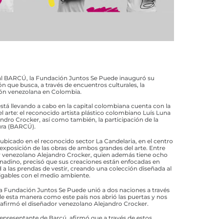
ral BARCÚ, la Fundación Juntos Se Puede inauguró su
 que busca, a través de encuentros culturales, la
ción venezolana en Colombia.
stá llevando a cabo en la capital colombiana cuenta con la
l arte: el reconocido artista plástico colombiano Luís Luna
ndro Crocker, así como también, la participación de la
ura (BARCÚ).
na ubicado en el reconocido sector La Candelaria, en el centro
exposición de las obras de ambos grandes del arte. Entre
r venezolano Alejandro Crocker, quien además tiene ocho
anadino, precisó que sus creaciones están enfocadas en
a las prendas de vestir, creando una colección diseñada al
igables con el medio ambiente.
la Fundación Juntos Se Puede unió a dos naciones a través
 de esta manera como este país nos abrió las puertas y nos
afirmó el diseñador venezolano Alejandro Crocker.
epresentante de Barcú, afirmó que a través de estos