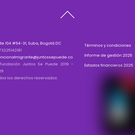
Back
To
Top
lle 104 #54-31, Suba, Bogotá DC
Términos y condiciones
73225142181
Informe de gestión 2025
encionalmigrante@juntossepuede.co
Fundación Juntos Se Puede 2019 -
Estados financieros 2025
26
dos los derechos reservados.