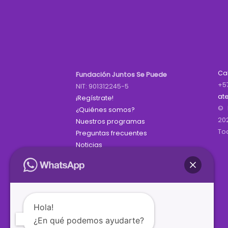
Ca
Fundación Juntos Se Puede
+5
NIT: 901312245-5
at
¡Regístrate!
© 
¿Quiénes somos?
20
Nuestros programas
To
Preguntas frecuentes
Noticias
Hola!
¿En qué podemos ayudarte?