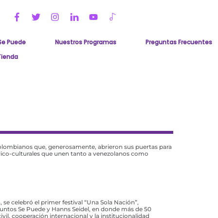
Se Puede
Nuestros Programas
Preguntas Frecuentes
Encuentros y Diálogos de Futuro
Tienda
 colombianos que, generosamente, abrieron sus puertas para
tórico-culturales que unen tanto a venezolanos como
 se celebró el primer festival “Una Sola Nación”,
Juntos Se Puede y Hanns Seidel, en donde más de 50
vil, cooperación internacional y la institucionalidad