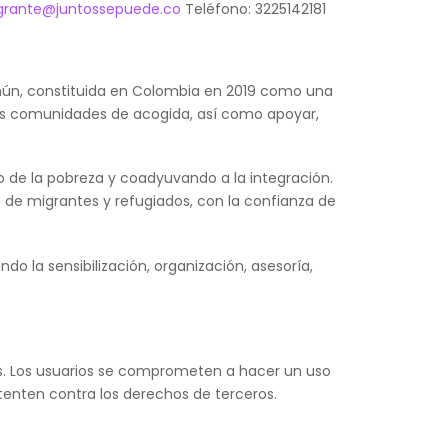
grante@juntossepuede.co
Teléfono: 3225142181
mún, constituida en Colombia en 2019 como una
 las comunidades de acogida, así como apoyar,
o de la pobreza y coadyuvando a la integración.
 de migrantes y refugiados, con la confianza de
do la sensibilización, organización, asesoría,
nes. Los usuarios se comprometen a hacer un uso
atenten contra los derechos de terceros.