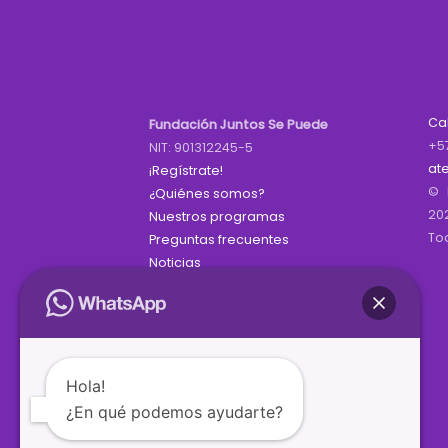
Ca
Fundación Juntos Se Puede
+5
NIT: 901312245-5
at
¡Regístrate!
© 
¿Quiénes somos?
20
Nuestros programas
To
Preguntas frecuentes
Noticias
Hola!
¿En qué podemos ayudarte?