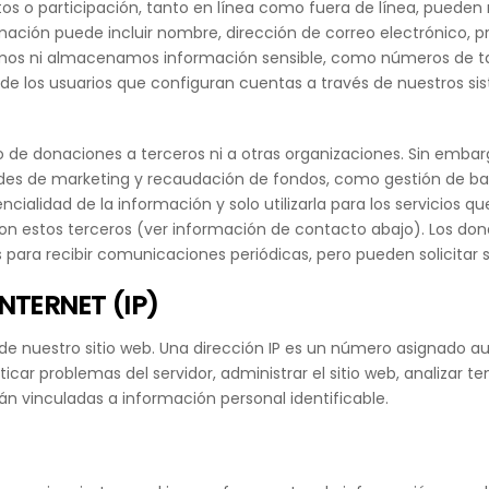
os o participación, tanto en línea como fuera de línea, pueden 
ación puede incluir nombre, dirección de correo electrónico, p
tamos ni almacenamos información sensible, como números de ta
e los usuarios que configuran cuentas a través de nuestros si
 de donaciones a terceros ni a otras organizaciones. Sin emb
es de marketing y recaudación de fondos, como gestión de base
cialidad de la información y solo utilizarla para los servicios q
stos terceros (ver información de contacto abajo). Los dona
para recibir comunicaciones periódicas, pero pueden solicitar se
NTERNET (IP)
tes de nuestro sitio web. Una dirección IP es un número asign
ticar problemas del servidor, administrar el sitio web, analizar 
tán vinculadas a información personal identificable.