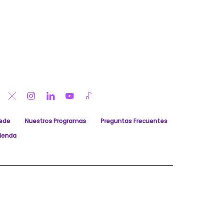
ede
Nuestros Programas
Preguntas Frecuentes
Encuentros y Diálogos de Futuro
ienda