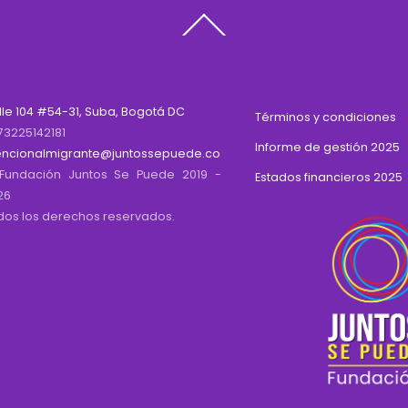
Back
To
Top
lle 104 #54-31, Suba, Bogotá DC
Términos y condiciones
73225142181
Informe de gestión 2025
encionalmigrante@juntossepuede.co
Fundación Juntos Se Puede 2019 -
Estados financieros 2025
26
dos los derechos reservados.