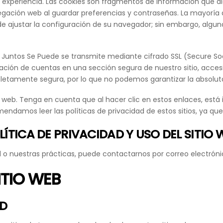
u experiencia. Las cookies son fragmentos de información que alg
navegación web al guardar preferencias y contraseñas. La mayorí
uede ajustar la configuración de su navegador; sin embargo, algu
 Juntos Se Puede se transmite mediante cifrado SSL (Secure Soc
ción de cuentas en una sección segura de nuestro sitio, acces
letamente segura, por lo que no podemos garantizar la absoluta
 web. Tenga en cuenta que al hacer clic en estos enlaces, está i
ndamos leer las políticas de privacidad de estos sitios, ya que 
TICA DE PRIVACIDAD Y USO DEL SITIO 
ad o nuestras prácticas, puede contactarnos por correo electróni
ITIO WEB
AD