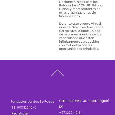
Naciones Unidas para los
Refugiados (ACNUR) Filippo
Grandi y representantes de
otras organizaciones sin
fines de lucro.
Durante este evento virtual,
nuestra Directora Ana Karina
García tuvo la oportunidad
de hablar en nombre de los
venezolanos que están
infinitamente agradecidos
con Colombia por las
oportunidades brindadas.
Back
To
Top
Calle 104 #54-31, Suba, Bogotá
Fundación Juntos Se Puede
DC
NIT: 901312245-5
+573225142181
¡Regístrate!