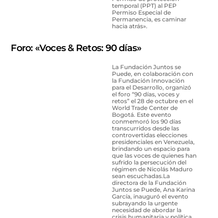
temporal (PPT) al PEP
Permiso Especial de
Permanencia, es caminar
hacia atrás».
Foro: «Voces & Retos: 90 días»
La Fundación Juntos se
Puede, en colaboración con
la Fundación Innovación
para el Desarrollo, organizó
el foro “90 días, voces y
retos” el 28 de octubre en el
World Trade Center de
Bogotá. Este evento
conmemoró los 90 días
transcurridos desde las
controvertidas elecciones
presidenciales en Venezuela,
brindando un espacio para
que las voces de quienes han
sufrido la persecución del
régimen de Nicolás Maduro
sean escuchadas.La
directora de la Fundación
Juntos se Puede, Ana Karina
García, inauguró el evento
subrayando la urgente
necesidad de abordar la
crisis humanitaria y política