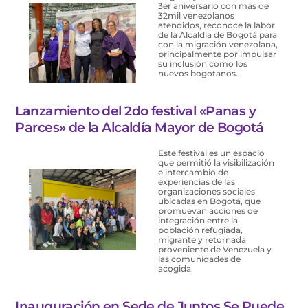
3er aniversario con más de
32mil venezolanos
atendidos, reconoce la labor
de la Alcaldía de Bogotá para
con la migración venezolana,
principalmente por impulsar
su inclusión como los
nuevos bogotanos.
Lanzamiento del 2do festival «Panas y
Parces» de la Alcaldía Mayor de Bogotá
Este festival es un espacio
que permitió la visibilización
e intercambio de
experiencias de las
organizaciones sociales
ubicadas en Bogotá, que
promuevan acciones de
integración entre la
población refugiada,
migrante y retornada
proveniente de Venezuela y
las comunidades de
acogida.
Inauguración en Sede de Juntos Se Puede