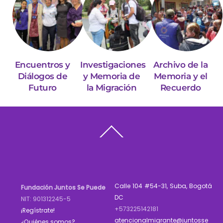
Encuentros y
Investigaciones
Archivo de la
Diálogos de
y Memoria de
Memoria y el
Futuro
la Migración
Recuerdo
Back
To
Top
Calle 104 #54-31, Suba, Bogotá
Fundación Juntos Se Puede
DC
NIT: 901312245-5
+573225142181
¡Regístrate!
atencionalmigrante@juntosse
¿Quiénes somos?