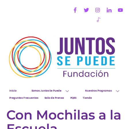
Skip
to
content
Inicio
Somos Juntos Se Puede
Nuestros Programas
Preguntas Frecuentes
Sala de Prensa
PQRS
Tienda
Con Mochilas a la
Escuela