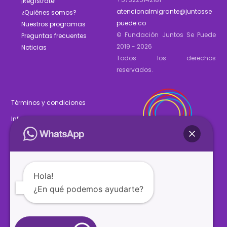
¡Regístrate!
atencionalmigrante@juntosse
¿Quiénes somos?
puede.co
Nuestros programas
© Fundación Juntos Se Puede
Preguntas frecuentes
2019 - 2026
Noticias
Todos los derechos
reservados.
Términos y condiciones
Informe de gestión 2025
Estados financieros 2025
Hola!
¿En qué podemos ayudarte?
SÍGUENOS