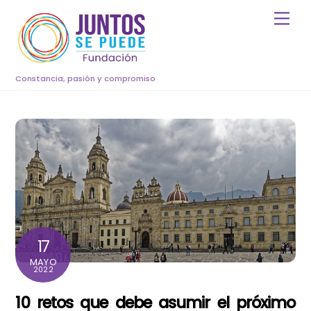
Skip
Men
to
content
Constancia, pasión y compromiso
17
MAYO
2022
10 retos que debe asumir el próximo