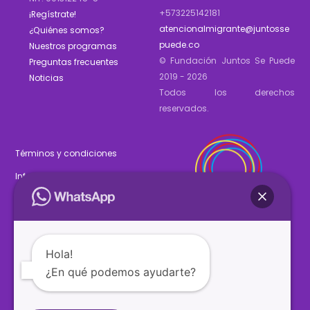
+573225142181
¡Regístrate!
atencionalmigrante@juntosse
¿Quiénes somos?
puede.co
Nuestros programas
© Fundación Juntos Se Puede
Preguntas frecuentes
2019 - 2026
Noticias
Todos los derechos
reservados.
Términos y condiciones
Informe de gestión 2025
Estados financieros 2025
Hola!
¿En qué podemos ayudarte?
SÍGUENOS