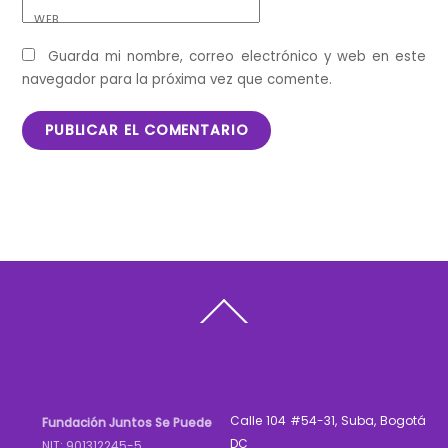
WEB
Guarda mi nombre, correo electrónico y web en este
navegador para la próxima vez que comente.
Back
To
Top
Calle 104 #54-31, Suba, Bogotá
Fundación Juntos Se Puede
DC
NIT: 901312245-5