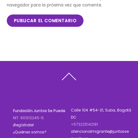
navegador para la próxima vez que comente.
Back
To
Top
Calle 104 #54-31, Suba, Bogotá
Fundación Juntos Se Puede
DC
NIT: 901312245-5
+573225142181
¡Regístrate!
atencionalmigrante@juntosse
¿Quiénes somos?