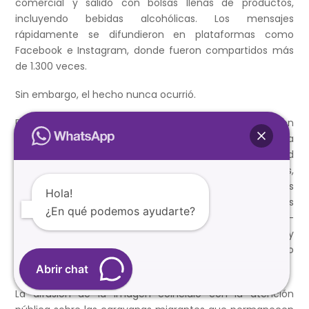
comercial y salido con bolsas llenas de productos,
incluyendo bebidas alcohólicas. Los mensajes
rápidamente se difundieron en plataformas como
Facebook e Instagram, donde fueron compartidos más
de 1.300 veces.
Sin embargo, el hecho nunca ocurrió.
Diversas herramientas de verificación digital concluyeron
que la imagen había sido creada mediante inteligencia
artificial. Entre los elementos que delataron la falsedad
del contenido se encontraban rostros deformados,
manos sin una estructura definida y errores anatómicos
Hola!
evidentes, como piernas invertidas. Además, análisis
¿En qué podemos ayudarte?
realizados con programas especializados como InVID-
WeVerify y Hive Moderation determinaron entre 93 % y
99 % de probabilidades de que la fotografía hubiera sido
generada artificialmente.
Abrir chat
La difusión de la imagen coincidió con la atención