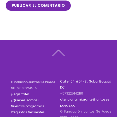
Back
To
Top
Calle 104 #54-31, Suba, Bogotá
Fundación Juntos Se Puede
DC
NIT: 901312245-5
+573225142181
¡Regístrate!
atencionalmigrante@juntosse
¿Quiénes somos?
puede.co
Nuestros programas
© Fundación Juntos Se Puede
Preguntas frecuentes