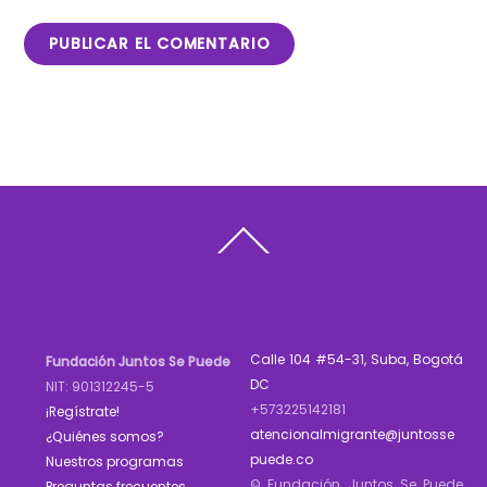
Back
To
Top
Calle 104 #54-31, Suba, Bogotá
Fundación Juntos Se Puede
DC
NIT: 901312245-5
+573225142181
¡Regístrate!
atencionalmigrante@juntosse
¿Quiénes somos?
puede.co
Nuestros programas
© Fundación Juntos Se Puede
Preguntas frecuentes