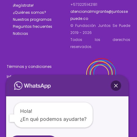
+573225142181
¡Regístrate!
atencionalmigrante@juntosse
¿Quiénes somos?
puede.co
Nuestros programas
© Fundación Juntos Se Puede
Preguntas frecuentes
2019 - 2026
Noticias
Todos los derechos
reservados.
Términos y condiciones
Informe de gestión 2025
Estados financieros 2025
Hola!
¿En qué podemos ayudarte?
SÍGUENOS