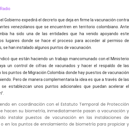
Radio
el Gobierno expedirá el decreto que deja en firme la vacunación contr
antes venezolanos que se encuentren en territorio colombiano. Ant
ombia ha sido una de las entidades que ha venido apoyando est
los lugares donde se hace el proceso para acceder al permiso d
s, se han instalado algunos puntos de vacunación.
indicó que están haciendo un trabajo mancomunado con el Ministeri
ya un control de cifras de vacunados y hacer el respaldo de la
 los puntos de Migración Colombia donde hay puestos de vacunació
iendo. Pero de manera complementaria la idea es que a través de la
d se establezcan unos puntos adicionales que puedan acelerar e
n”.
endo en coordinación con el Estatuto Temporal de Protecció
ue hacen su biometría, inmediatamente pasan a vacunación 
do instalar puestos de vacunación en las instalaciones d
o en los puntos de enrolamiento de biometría para propiciar 