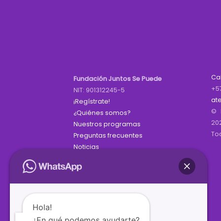
Ca
Fundación Juntos Se Puede
+5
NIT: 901312245-5
at
¡Regístrate!
© 
¿Quiénes somos?
20
Nuestros programas
To
Preguntas frecuentes
Noticias
Hola!
¿En qué podemos ayudarte?