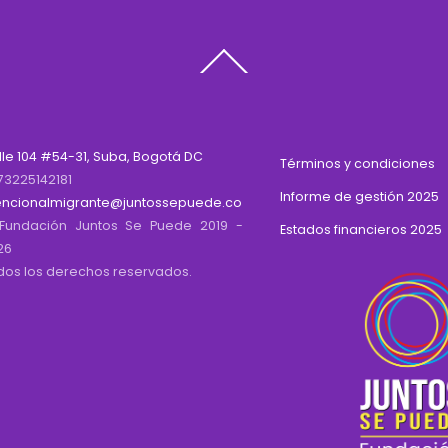
Back
To
Top
lle 104 #54-31, Suba, Bogotá DC
Términos y condiciones
73225142181
Informe de gestión 2025
encionalmigrante@juntossepuede.co
Fundación Juntos Se Puede 2019 -
Estados financieros 2025
26
dos los derechos reservados.