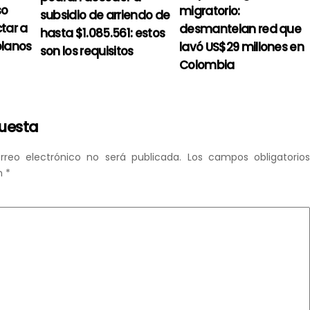
so
migratorio:
subsidio de arriendo de
tar a
desmantelan red que
hasta $1.085.561: estos
olanos
lavó US$29 millones en
son los requisitos
Colombia
puesta
rreo electrónico no será publicada.
Los campos obligatorio
n
*