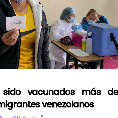
 sido vacunados más d
migrantes venezolanos
Noticias
0
OS SE PUEDE