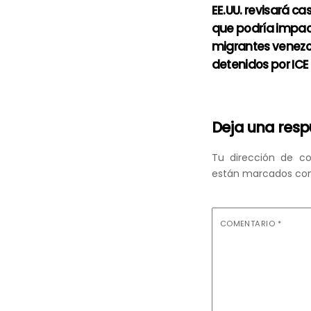
EE.UU. revisará ca
que podría impac
migrantes venez
detenidos por ICE
Deja una res
Tu dirección de co
están marcados co
COMENTARIO
*