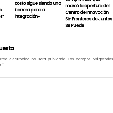
costo sigue siendo una
marcó la apertura del
s
barrera para la
Centro de Innovación
s”
integración»
Sin Fronteras de Juntos
Se Puede
puesta
rreo electrónico no será publicada.
Los campos obligatorio
n
*