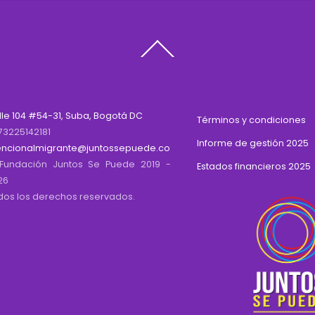
Back
To
Top
lle 104 #54-31, Suba, Bogotá DC
Términos y condiciones
73225142181
Informe de gestión 2025
encionalmigrante@juntossepuede.co
Fundación Juntos Se Puede 2019 -
Estados financieros 2025
26
dos los derechos reservados.