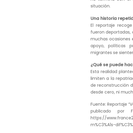
situación.
Una historia repeti
El reportaje recog
fueron deportadas,
muchas ocasiones el
apoyo, políticas 
migrantes se sient
¿Qué se puede hac
Esta realidad plant
limiten a la repatr
de reconstrucción d
desde cero, ni much
Fuente: Reportaje “V
publicado por 
https://www.franc
m%C3%A1s-dif%C3%A