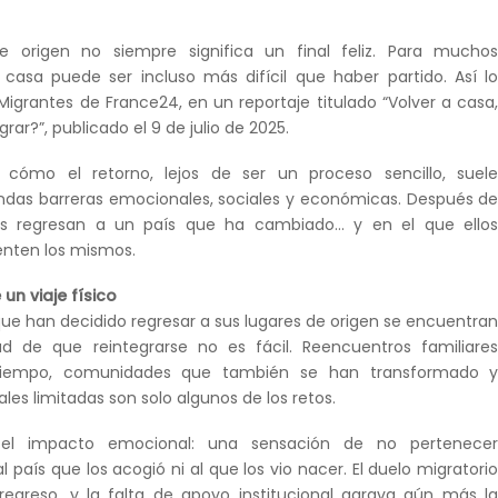
e origen no siempre significa un final feliz. Para mucho
 casa puede ser incluso más difícil que haber partido. Así l
Migrantes de France24, en un reportaje titulado “Volver a casa
rar?”, publicado el 9 de julio de 2025.
 cómo el retorno, lejos de ser un proceso sencillo, suel
ndas barreras emocionales, sociales y económicas. Después d
s regresan a un país que ha cambiado… y en el que ello
enten los mismos.
un viaje físico
e han decidido regresar a sus lugares de origen se encuentra
ad de que reintegrarse no es fácil. Reencuentros familiare
tiempo, comunidades que también se han transformado 
les limitadas son solo algunos de los retos.
l impacto emocional: una sensación de no pertenece
país que los acogió ni al que los vio nacer. El duelo migratori
regreso, y la falta de apoyo institucional agrava aún más l