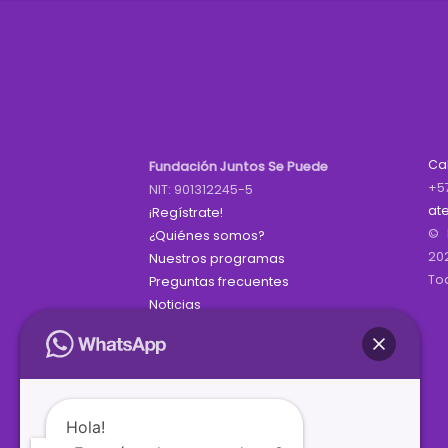
Ca
Fundación Juntos Se Puede
+5
NIT: 901312245-5
at
¡Regístrate!
© 
¿Quiénes somos?
20
Nuestros programas
To
Preguntas frecuentes
Noticias
Hola!