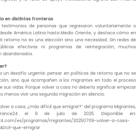
da en distintas fronteras
e testimonios de personas que regresaron voluntariamente 
 desde América Latina hasta Medio Oriente, y destaca cómo e
 retorno no es una elección sino una necesidad. Sin redes d
públicas efectivas ni programas de reintegración, mucho
en abandonados.
er?
ea un desafío urgente: pensar en políticas de retorno que no s
iación, sino que acompañen a los migrantes en todo el proces
e sus vidas. Porque volver a casa no debería significar empeza
o menos vivir una segunda migración en silencio.
olver a casa, ¿más difícil que emigrar?” del programa Migrantes
France24 el 9 de julio de 2025. Disponible en
e24.com/es/programas/migrantes/20250709-volver-a-casa-
Dcil-que-emigrar