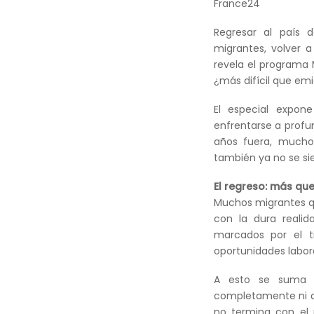
France24
Regresar al país d
migrantes, volver a
revela el programa 
¿más difícil que emig
El especial expone
enfrentarse a profu
años fuera, mucho
también ya no se si
El regreso: más que 
Muchos migrantes qu
con la dura realid
marcados por el 
oportunidades labora
A esto se suma e
completamente ni al 
no termina con el 