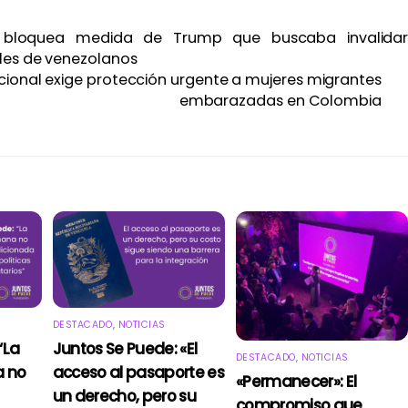
l bloquea medida de Trump que buscaba invalida
les de venezolanos
cional exige protección urgente a mujeres migrantes
embarazadas en Colombia
DESTACADO
,
NOTICIAS
“La
Juntos Se Puede: «El
DESTACADO
,
NOTICIAS
 no
acceso al pasaporte es
«Permanecer»: El
un derecho, pero su
compromiso que