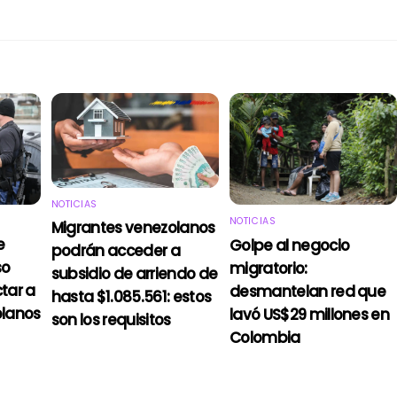
NOTICIAS
NOTICIAS
Migrantes venezolanos
e
Golpe al negocio
podrán acceder a
so
migratorio:
subsidio de arriendo de
tar a
desmantelan red que
hasta $1.085.561: estos
olanos
lavó US$29 millones en
son los requisitos
Colombia