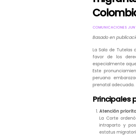
Colombi
COMUNICACIONES JUNT
Basado en publicaci
La Sala de Tutelas 
favor de los der
especialmente aquel
Este pronunciamie
peruana embarazad
prenatal adecuada.
Principales 
Atención priorit
La Corte ordenó
intraparto y po
estatus migratori