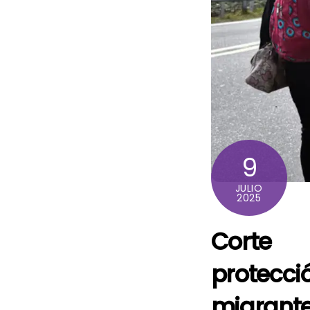
9
JULIO
2025
Corte 
protec
migra