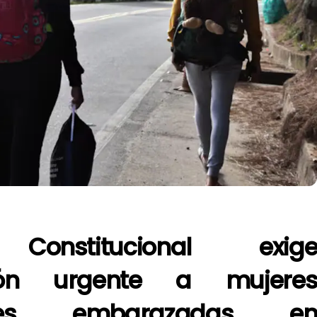
Constitucional exig
ción urgente a mujere
ntes embarazadas e