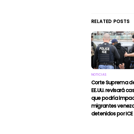
RELATED POSTS
NOTICIAS
Corte Suprema d
EE.UU. revisará ca
que podría impac
migrantes venez
detenidos por ICE