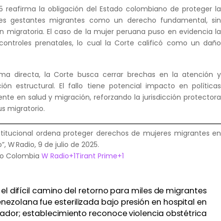
025 reafirma la obligación del Estado colombiano de proteger l
res gestantes migrantes como un derecho fundamental, si
ón migratoria. El caso de la mujer peruana puso en evidencia l
controles prenatales, lo cual la Corte calificó como un dañ
orma directa, la Corte busca cerrar brechas en la atención 
ción estructural. El fallo tiene potencial impacto en política
nte en salud y migración, reforzando la jurisdicción protector
s migratorio.
stitucional ordena proteger derechos de mujeres migrantes e
 W Radio, 9 de julio de 2025.
o Colombia
W Radio+1Tirant Prime+1
 el difícil camino del retorno para miles de migrantes
ezolana fue esterilizada bajo presión en hospital en
ador; establecimiento reconoce violencia obstétrica