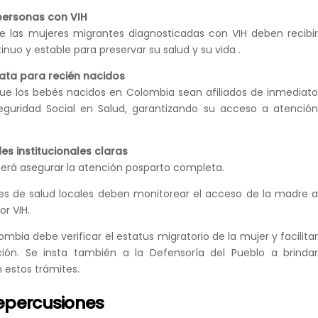
personas con VIH
e las mujeres migrantes diagnosticadas con VIH deben recibi
nuo y estable para preservar su salud y su vida .
iata para recién nacidos
que los bebés nacidos en Colombia sean afiliados de inmediat
eguridad Social en Salud, garantizando su acceso a atenció
s institucionales claras
eberá asegurar la atención posparto completa.
es de salud locales deben monitorear el acceso de la madre 
or VIH.
mbia debe verificar el estatus migratorio de la mujer y facilita
ación. Se insta también a la Defensoría del Pueblo a brinda
 estos trámites.
repercusiones