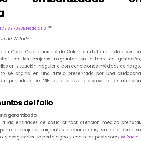
a
Noticias
0
OS SE PUEDE
ón de W Radio
de la Corte Constitucional de Colombia dictó un fallo clave e
echos de las mujeres migrantes en estado de gestación
las en situación irregular o con condiciones médicas de riesgo
nto se origina en una tutela presentada por una ciudadan
a, portadora de VIH, que estuvo desprovista de atenció
puntos del fallo
aria garantizada
 a las entidades de salud brindar atención médica prenatal
sparto a mujeres migrantes embarazadas, sin considerar s
o, y asegurarles un parto digno y controles posteriores
W Radio
.