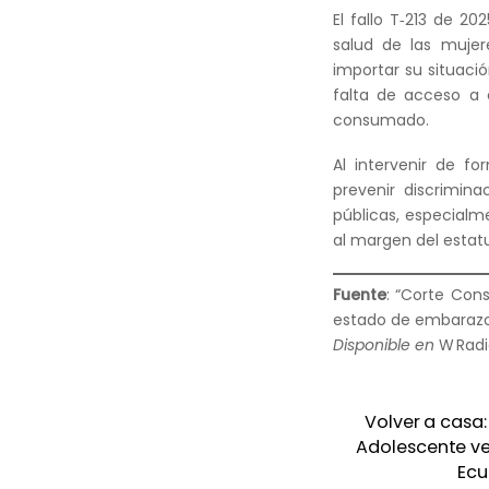
El fallo T‑213 de 2
salud de las muje
importar su situaci
falta de acceso a 
consumado.
Al intervenir de f
prevenir discrimina
públicas, especialme
al margen del estatu
Fuente
: “Corte Con
estado de embarazo”,
Disponible en
W Radi
Volver a casa:
Adolescente ven
Ecu