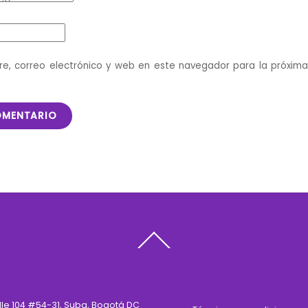
e, correo electrónico y web en este navegador para la próxim
Back
To
Top
lle 104 #54-31, Suba, Bogotá DC