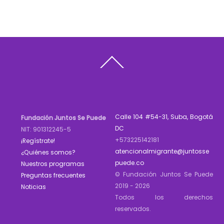
Back
To
Top
Calle 104 #54-31, Suba, Bogotá
Fundación Juntos Se Puede
DC
NIT: 901312245-5
+573225142181
¡Regístrate!
atencionalmigrante@juntosse
¿Quiénes somos?
puede.co
Nuestros programas
© Fundación Juntos Se Puede
Preguntas frecuentes
2019 - 2026
Noticias
Todos los derechos
reservados.