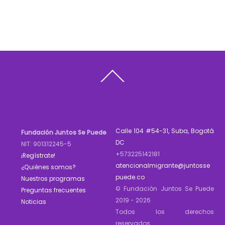
Back
To
Top
Calle 104 #54-31, Suba, Bogotá
Fundación Juntos Se Puede
DC
NIT: 901312245-5
+573225142181
¡Regístrate!
atencionalmigrante@juntosse
¿Quiénes somos?
puede.co
Nuestros programas
© Fundación Juntos Se Puede
Preguntas frecuentes
2019 - 2026
Noticias
Todos los derechos
reservados.