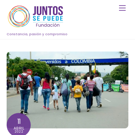
Skip
Men
to
content
Constancia, pasión y compromiso
11
ABRIL
2022