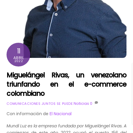
11
ABRIL
2022
Miguelángel Rivas, un venezolano
triunfando en el e-commerce
colombiano
Noticias
0
COMUNICACIONES JUNTOS SE PUEDE
Con información de
El Nacional
Mundi Luz es la empresa fundada por Miguelángel Rivas. A
comienzos de este año 2022 ocupó el puesto 156 del