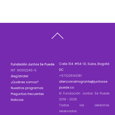
Back
To
Top
Calle 104 #54-31, Suba, Bogotá
Fundación Juntos Se Puede
DC
NIT: 901312245-5
+573225142181
¡Regístrate!
atencionalmigrante@juntosse
¿Quiénes somos?
puede.co
Nuestros programas
© Fundación Juntos Se Puede
Preguntas frecuentes
2019 - 2026
Noticias
Todos los derechos
reservados.