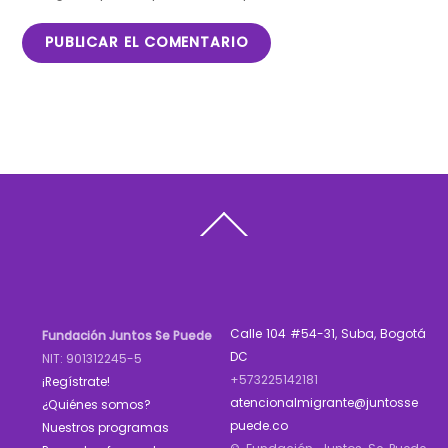
Back
To
Top
Calle 104 #54-31, Suba, Bogotá
Fundación Juntos Se Puede
DC
NIT: 901312245-5
+573225142181
¡Regístrate!
atencionalmigrante@juntosse
¿Quiénes somos?
puede.co
Nuestros programas