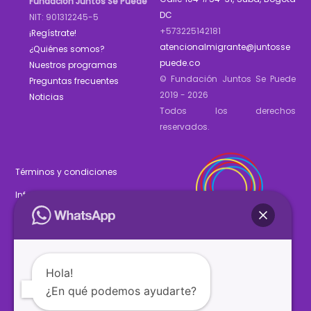
Fundación Juntos Se Puede
DC
NIT: 901312245-5
+573225142181
¡Regístrate!
atencionalmigrante@juntosse
¿Quiénes somos?
puede.co
Nuestros programas
© Fundación Juntos Se Puede
Preguntas frecuentes
2019 - 2026
Noticias
Todos los derechos
reservados.
Términos y condiciones
Informe de gestión 2025
Estados financieros 2025
Hola!
¿En qué podemos ayudarte?
SÍGUENOS