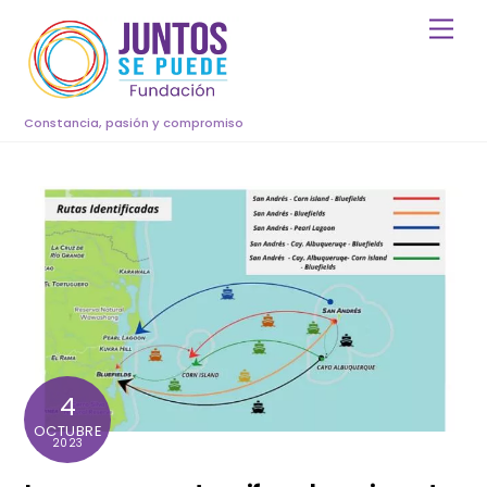
Skip
Men
to
content
Constancia, pasión y compromiso
4
OCTUBRE
2023