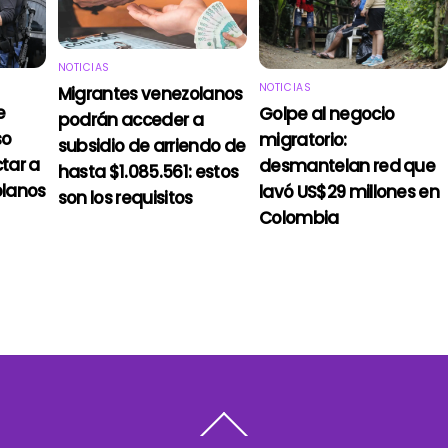
NOTICIAS
NOTICIAS
Migrantes venezolanos
e
Golpe al negocio
podrán acceder a
so
migratorio:
subsidio de arriendo de
tar a
desmantelan red que
hasta $1.085.561: estos
olanos
lavó US$29 millones en
son los requisitos
Colombia
Back
To
Top