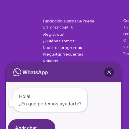
Ca
Fundación Juntos Se Puede
+5
NIT: 901312245-5
at
¡Regístrate!
© 
¿Quiénes somos?
20
Nuestros programas
To
Preguntas frecuentes
Noticias
Hola!
¿En qué podemos ayudarte?
Abrir chat