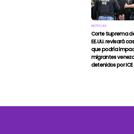
NOTICIAS
Corte Suprema d
EE.UU. revisará ca
que podría impac
migrantes venez
detenidos por ICE