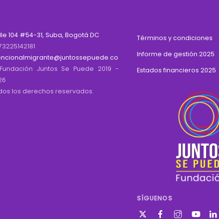
lle 104 #54-31, Suba, Bogotá DC
Términos y condiciones
73225142181
Informe de gestión 2025
encionalmigrante@juntossepuede.co
Fundación Juntos Se Puede 2019 -
Estados financieros 2025
26
dos los derechos reservados.
SÍGUENOS