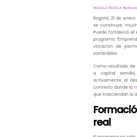
Noticia
PRENSA PRENSA
Bogotá, 21 de enero
se construye, much
Puede fortaleció el
programa “Emprendi
vocación de perma
sostenibles.
Como resultado de 
a capital semill
activamente al de
contexto donde la
m
que trasciendan la a
Formació
real
El programa no solo 