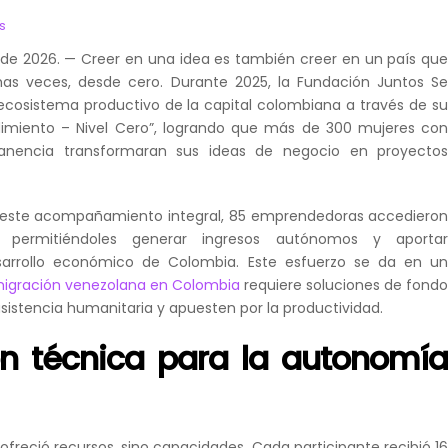
s
 de 2026. — Creer en una idea es también creer en un país qu
as veces, desde cero. Durante 2025, la Fundación Juntos S
 ecosistema productivo de la capital colombiana a través de s
miento – Nivel Cero”, logrando que más de 300 mujeres co
nencia transformaran sus ideas de negocio en proyecto
este acompañamiento integral, 85 emprendedoras accediero
a, permitiéndoles generar ingresos autónomos y aporta
sarrollo económico de Colombia. Este esfuerzo se da en u
igración venezolana en Colombia
requiere soluciones de fond
sistencia humanitaria y apuesten por la productividad.
n técnica para la autonomí
ofreció recursos, sino capacidades. Cada participante recibió 1