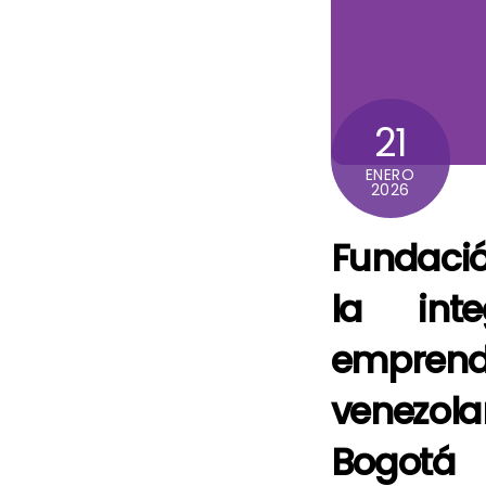
21
ENERO
2026
Fundaci
la int
empren
venezo
Bogotá