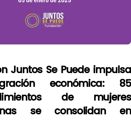
ón Juntos Se Puede impuls
egración económica: 8
dimientos de mujere
lanas se consolidan e