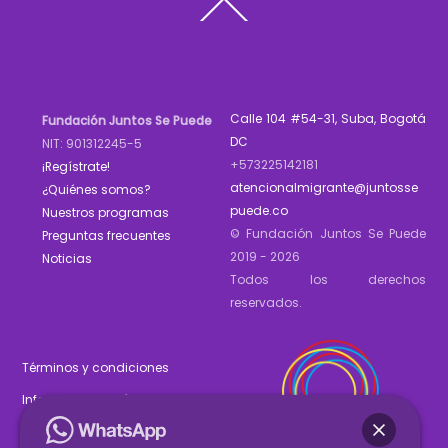
Back
To
Top
Calle 104 #54-31, Suba, Bogotá
Fundación Juntos Se Puede
DC
NIT: 901312245-5
+573225142181
¡Regístrate!
atencionalmigrante@juntosse
¿Quiénes somos?
puede.co
Nuestros programas
© Fundación Juntos Se Puede
Preguntas frecuentes
2019 - 2026
Noticias
Todos los derechos
reservados.
Términos y condiciones
Informe de gestión 2025
Estados financieros 2025