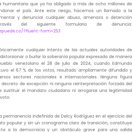
a humanitaria que ya ha obligado a más de ocho millones d
ndonar el país. Ante este riesgo, hacemos un llamado a l
mentar y denunciar cualquier abuso, amenaza o detenció
través del siguiente formulario de denuncia
sepuede.co/?fluent-form=253
icamente cualquier intento de las actuales autoridades d
 distorsionar o burlar la soberanía popular expresada de maner
 pueblo venezolano el 28 de julio de 2024, cuando Edmund
tuvo el 67 % de los votos, resultado ampliamente difundido 
ersos sectores nacionales e internacionales. Ninguna figur
 decreto de excepción ni ninguna reinterpretación forzada de
e sustituir el mandato ciudadano ni arrogarse una legitimida
voto.
 permanencia indefinida de Delcy Rodríguez en el ejercicio de
to popular y sin un cronograma claro de transición, constituy
ta a la democracia y un obstáculo grave para una salid