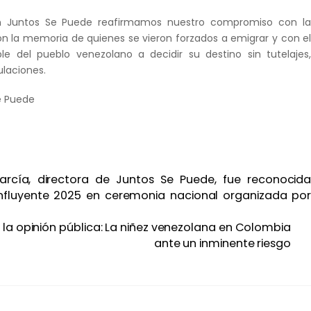
n Juntos Se Puede reafirmamos nuestro compromiso con l
on la memoria de quienes se vieron forzados a emigrar y con e
le del pueblo venezolano a decidir su destino sin tutelajes
laciones.
e Puede
arcía, directora de Juntos Se Puede, fue reconocid
nfluyente 2025 en ceremonia nacional organizada po
a opinión pública: La niñez venezolana en Colombia
ante un inminente riesgo