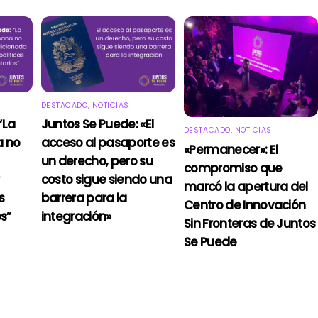
DESTACADO
,
NOTICIAS
“La
Juntos Se Puede: «El
DESTACADO
,
NOTICIAS
 no
acceso al pasaporte es
«Permanecer»: El
un derecho, pero su
compromiso que
costo sigue siendo una
marcó la apertura del
s
barrera para la
Centro de Innovación
s”
integración»
Sin Fronteras de Juntos
Se Puede