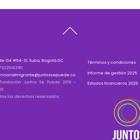
Back
To
Top
lle 104 #54-31, Suba, Bogotá DC
Términos y condiciones
73225142181
Informe de gestión 2025
encionalmigrante@juntossepuede.co
Fundación Juntos Se Puede 2019 -
Estados financieros 2025
26
dos los derechos reservados.