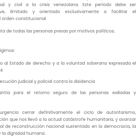
ional y civil a la crisis venezolana. Este período debe se
ve, limitado y orientado exclusivamente a facilitar e
 orden constitucional.
ata de todas las personas presas por motivos políticos;
igimos:
cto al Estado de derecho y a la voluntad soberana expresada e
24
ecución judicial y policial contra la disidencia
antía para el retorno seguro de las personas exiliadas 
rgencia cerrar definitivamente el ciclo de autoritarismo
ión que nos llevó a la actual catástrofe humanitaria, y avanza
al de reconstrucción nacional sustentado en la democracia, l
 y la dignidad humana.