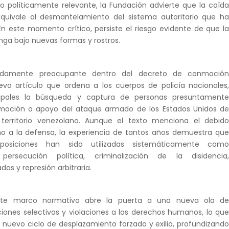
 políticamente relevante, la Fundación advierte que la caíd
quivale al desmantelamiento del sistema autoritario que h
En este momento crítico, persiste el riesgo evidente de que l
ga bajo nuevas formas y rostros.
undamente preocupante dentro del decreto de conmoció
uevo artículo que ordena a los cuerpos de policía nacionales
ipales la búsqueda y captura de personas presuntament
omoción o apoyo del ataque armado de los Estados Unidos d
territorio venezolano. Aunque el texto menciona el debid
ho a la defensa, la experiencia de tantos años demuestra qu
posiciones han sido utilizadas sistemáticamente com
ersecución política, criminalización de la disidencia
das y represión arbitraria.
ste marco normativo abre la puerta a una nueva ola d
iones selectivas y violaciones a los derechos humanos, lo qu
n nuevo ciclo de desplazamiento forzado y exilio, profundizand