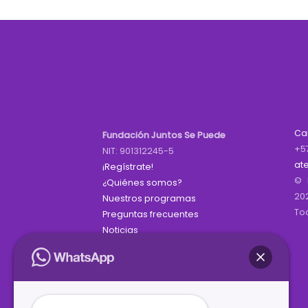
Ca
Fundación Juntos Se Puede
+5
NIT: 901312245-5
at
¡Regístrate!
© 
¿Quiénes somos?
20
Nuestros programas
To
Preguntas frecuentes
Noticias