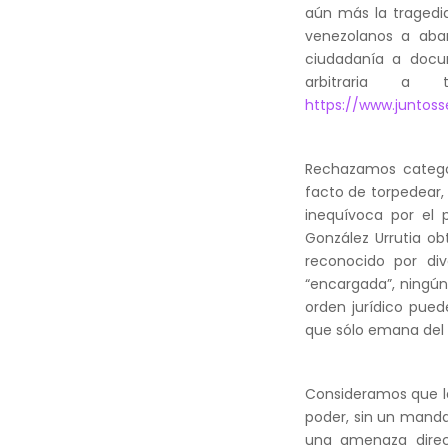
aún más la tragedi
venezolanos a aba
ciudadanía a docu
arbitraria a 
https://www.juntos
Rechazamos categór
facto de torpedear,
inequívoca por el
González Urrutia ob
reconocido por div
“encargada”, ningún
orden jurídico pued
que sólo emana del 
Consideramos que la
poder, sin un manda
una amenaza direc