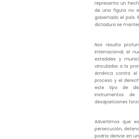
representa un hecho
de una figura no e
gobernado el país. 
dictadura se manten
Nos resulta prof
internacional, el n
estadales y munic
vinculadas a la pr
América contra el 
proceso y el derec
este tipo de dis
instrumentos de p
desapariciones forza
Advertimos que e
persecución, detenc
podría derivar en u