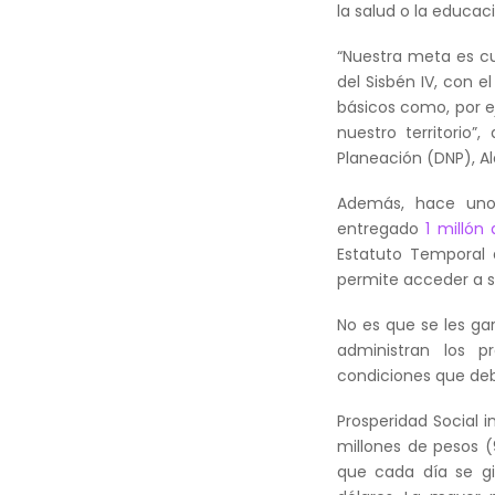
la salud o la educa
“Nuestra meta es cu
del Sisbén IV, con 
básicos como, por e
nuestro territorio”,
Planeación (DNP), Al
Además, hace uno
entregado
1 millón 
Estatuto Temporal d
permite acceder a sa
No es que se les ga
administran los p
condiciones que deb
Prosperidad Social i
millones de pesos (9
que cada día se gi