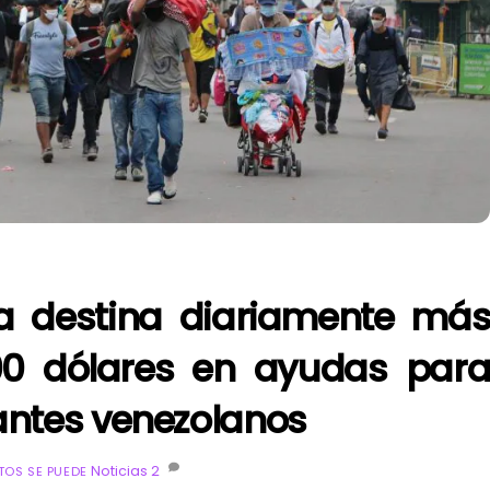
a destina diariamente má
00 dólares en ayudas par
antes venezolanos
Noticias
2
OS SE PUEDE