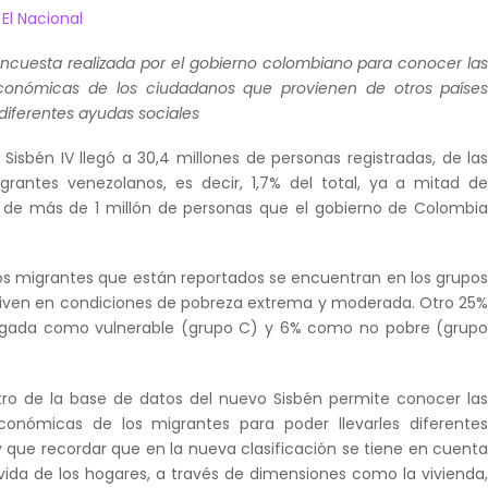
e
El Nacional
 encuesta realizada por el gobierno colombiano para conocer la
conómicas de los ciudadanos que provienen de otros paíse
 diferentes ayudas sociales
 Sisbén IV llegó a 30,4 millones de personas registradas, de la
grantes venezolanos, es decir, 1,7% del total, ya a mitad d
de más de 1 millón de personas que el gobierno de Colombi
los migrantes que están reportados se encuentran en los grupo
e viven en condiciones de pobreza extrema y moderada. Otro 25
ogada como vulnerable (grupo C) y 6% como no pobre (grup
tro de la base de datos del nuevo Sisbén permite conocer la
conómicas de los migrantes para poder llevarles diferente
y que recordar que en la nueva clasificación se tiene en cuent
 vida de los hogares, a través de dimensiones como la vivienda