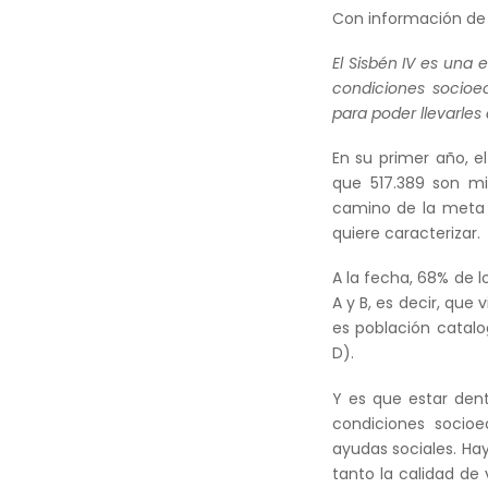
Con información d
El Sisbén IV es una
condiciones socioe
para poder llevarles
En su primer año, el
que 517.389 son mi
camino de la meta 
quiere caracterizar.
A la fecha, 68% de 
A y B, es decir, qu
es población catal
D).
Y es que estar den
condiciones socioe
ayudas sociales. Ha
tanto la calidad de