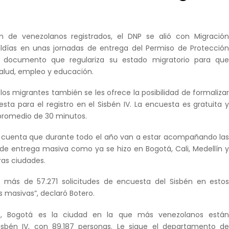
lón de venezolanos registrados, el DNP se alió con Migració
aldías en unas jornadas de entrega del Permiso de Protecció
l documento que regulariza su estado migratorio para qu
alud, empleo y educación.
 los migrantes también se les ofrece la posibilidad de formaliza
esta para el registro en el Sisbén IV. La encuesta es gratuita 
promedio de 30 minutos.
P cuenta que durante todo el año van a estar acompañando la
 de entrega masiva como ya se hizo en Bogotá, Cali, Medellín 
ras ciudades.
 más de 57.271 solicitudes de encuesta del Sisbén en esto
 masivas”, declaró Botero.
, Bogotá es la ciudad en la que más venezolanos está
Sisbén IV, con 89.187 personas. Le sigue el departamento d