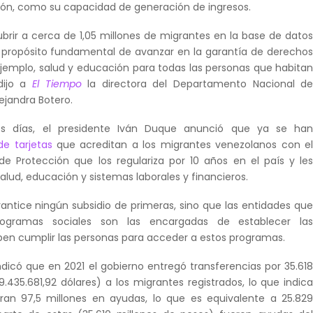
ción, como su capacidad de generación de ingresos.
brir a cerca de 1,05 millones de migrantes en la base de dato
el propósito fundamental de avanzar en la garantía de derecho
jemplo, salud y educación para todas las personas que habita
 dijo a
El Tiempo
la directora del Departamento Nacional d
ejandra Botero.
s días, el presidente Iván Duque anunció que ya se ha
de tarjetas
que acreditan a los migrantes venezolanos con e
e Protección que los regulariza por 10 años en el país y le
lud, educación y sistemas laborales y financieros.
rantice ningún subsidio de primeras, sino que las entidades qu
rogramas sociales son las encargadas de establecer la
en cumplir las personas para acceder a estos programas.
ndicó que en 2021 el gobierno entregó transferencias por 35.61
.435.681,92 dólares) a los migrantes registrados, lo que indic
ran 97,5 millones en ayudas, lo que es equivalente a 25.82