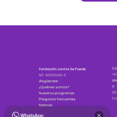
Ca
Fundación Juntos Se Puede
+5
NIT: 901312245-5
at
¡Regístrate!
© 
¿Quiénes somos?
20
Nuestros programas
To
Preguntas frecuentes
Noticias