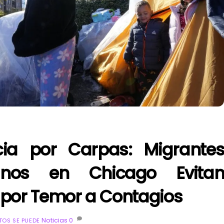
ncia por Carpas: Migrante
anos en Chicago Evita
 por Temor a Contagios
Noticias
0
OS SE PUEDE