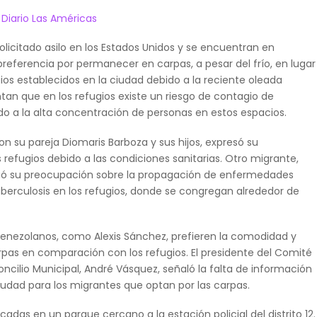
Diario Las Américas
licitado asilo en los Estados Unidos y se encuentran en
referencia por permanecer en carpas, a pesar del frío, en lugar
gios establecidos en la ciudad debido a la reciente oleada
an que en los refugios existe un riesgo de contagio de
 a la alta concentración de personas en estos espacios.
con su pareja Diomaris Barboza y sus hijos, expresó su
refugios debido a las condiciones sanitarias. Otro migrante,
ió su preocupación sobre la propagación de enfermedades
uberculosis en los refugios, donde se congregan alrededor de
enezolanos, como Alexis Sánchez, prefieren la comodidad y
rpas en comparación con los refugios. El presidente del Comité
ncilio Municipal, André Vásquez, señaló la falta de información
ciudad para los migrantes que optan por las carpas.
cadas en un parque cercano a la estación policial del distrito 12.