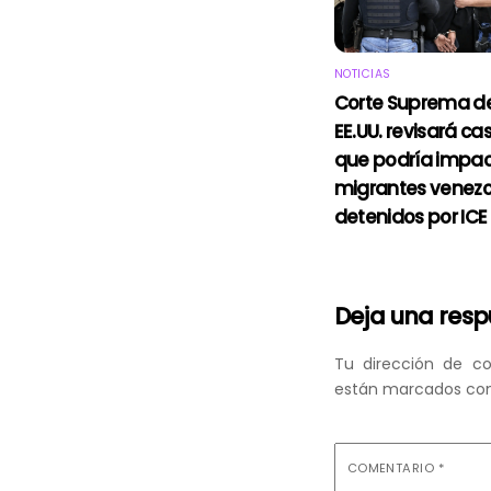
NOTICIAS
Corte Suprema d
EE.UU. revisará ca
que podría impac
migrantes venez
detenidos por ICE
Deja una res
Tu dirección de co
están marcados co
COMENTARIO
*