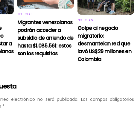
NOTICIAS
NOTICIAS
Migrantes venezolanos
e
Golpe al negocio
podrán acceder a
so
migratorio:
subsidio de arriendo de
tar a
desmantelan red que
hasta $1.085.561: estos
olanos
lavó US$29 millones en
son los requisitos
Colombia
puesta
rreo electrónico no será publicada.
Los campos obligatorio
n
*