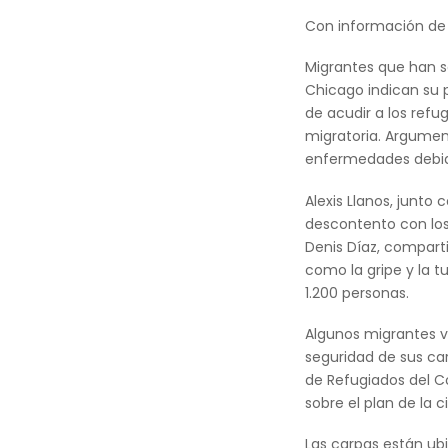
Con información de
Migrantes que han so
Chicago indican su p
de acudir a los refu
migratoria. Argument
enfermedades debido
Alexis Llanos, junto 
descontento con los 
Denis Díaz, compart
como la gripe y la t
1.200 personas.
Algunos migrantes v
seguridad de sus ca
de Refugiados del Co
sobre el plan de la 
Las carpas están ubi