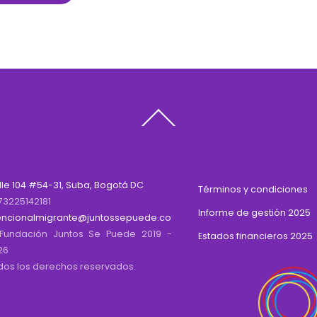
Back
To
Top
lle 104 #54-31, Suba, Bogotá DC
Términos y condiciones
73225142181
Informe de gestión 2025
encionalmigrante@juntossepuede.co
Fundación Juntos Se Puede 2019 -
Estados financieros 2025
26
dos los derechos reservados.