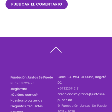
Back
To
Top
Calle 104 #54-31, Suba, Bogotá
Fundación Juntos Se Puede
DC
NIT: 901312245-5
+573225142181
¡Regístrate!
atencionalmigrante@juntosse
¿Quiénes somos?
puede.co
Nuestros programas
© Fundación Juntos Se Puede
Preguntas frecuentes
2019 - 2026
Noticias