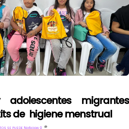
 adolescentes migrante
kits de higiene menstrual
Noticias
0
OS SE PUEDE