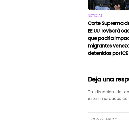
NOTICIAS
Corte Suprema d
EE.UU. revisará ca
que podría impac
migrantes venez
detenidos por ICE
Deja una res
Tu dirección de co
están marcados co
COMENTARIO
*