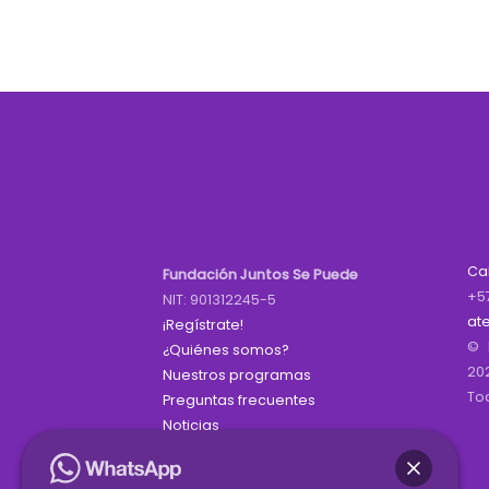
Ca
Fundación Juntos Se Puede
+5
NIT: 901312245-5
at
¡Regístrate!
© 
¿Quiénes somos?
20
Nuestros programas
To
Preguntas frecuentes
Noticias