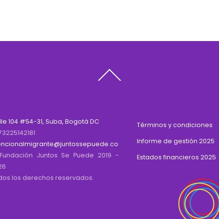
Back
To
Top
lle 104 #54-31, Suba, Bogotá DC
Términos y condiciones
73225142181
Informe de gestión 2025
encionalmigrante@juntossepuede.co
Fundación Juntos Se Puede 2019 -
Estados financieros 2025
26
dos los derechos reservados.