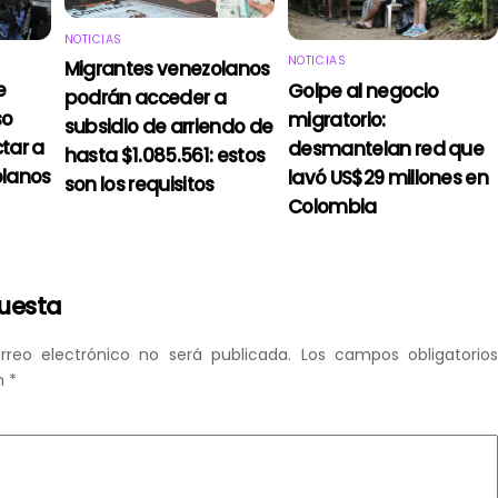
NOTICIAS
NOTICIAS
Migrantes venezolanos
e
Golpe al negocio
podrán acceder a
so
migratorio:
subsidio de arriendo de
tar a
desmantelan red que
hasta $1.085.561: estos
olanos
lavó US$29 millones en
son los requisitos
Colombia
puesta
rreo electrónico no será publicada.
Los campos obligatorio
n
*