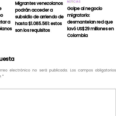
NOTICIAS
Migrantes venezolanos
e
Golpe al negocio
podrán acceder a
so
migratorio:
subsidio de arriendo de
tar a
desmantelan red que
hasta $1.085.561: estos
olanos
lavó US$29 millones en
son los requisitos
Colombia
puesta
rreo electrónico no será publicada.
Los campos obligatorio
n
*