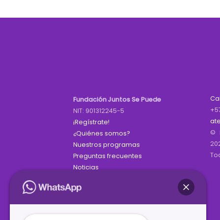
Ca
Fundación Juntos Se Puede
+5
NIT: 901312245-5
at
¡Regístrate!
© 
¿Quiénes somos?
20
Nuestros programas
To
Preguntas frecuentes
Noticias