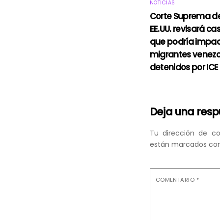
NOTICIAS
Corte Suprema d
EE.UU. revisará ca
que podría impac
migrantes venez
detenidos por ICE
Deja una res
Tu dirección de co
están marcados co
COMENTARIO
*