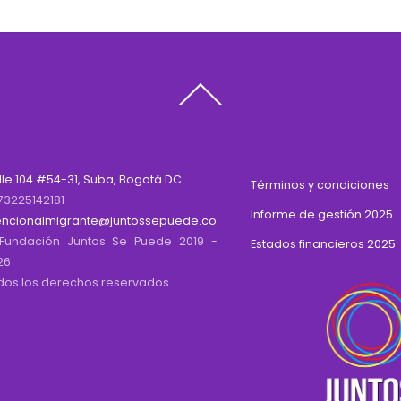
Back
To
Top
lle 104 #54-31, Suba, Bogotá DC
Términos y condiciones
73225142181
Informe de gestión 2025
encionalmigrante@juntossepuede.co
Fundación Juntos Se Puede 2019 -
Estados financieros 2025
26
dos los derechos reservados.