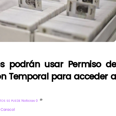
es podrán usar Permiso d
ón Temporal para acceder 
Noticias
0
OS SE PUEDE
e
Caracol