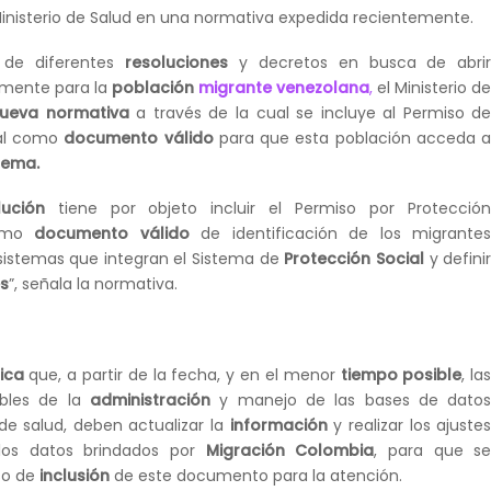
 Ministerio de Salud en una normativa expedida recientemente.
n de diferentes
resoluciones
y decretos en busca de abri
lmente para la
población
migrante venezolana
,
el Ministerio d
ueva normativa
a través de la cual se incluye al Permiso d
al como
documento válido
para que esta población acceda 
stema.
lución
tiene por objeto incluir el Permiso por Protecció
como
documento válido
de identificación de los migrante
sistemas que integran el Sistema de
Protección Social
y defini
s
”, señala la normativa.
ica
que, a partir de la fecha, y en el menor
tiempo posible
, la
ables de la
administración
y manejo de las bases de dato
de salud, deben actualizar la
información
y realizar los ajuste
 los datos brindados por
Migración Colombia
, para que s
so de
inclusión
de este documento para la atención.