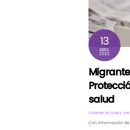
13
ABRIL
2022
Migrant
Protecci
salud
COMUNICACIONES JUNT
Con información d