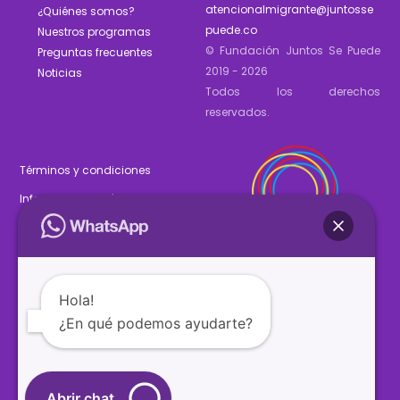
atencionalmigrante@juntosse
¿Quiénes somos?
puede.co
Nuestros programas
© Fundación Juntos Se Puede
Preguntas frecuentes
2019 - 2026
Noticias
Todos los derechos
reservados.
Términos y condiciones
Informe de gestión 2025
Estados financieros 2025
Hola!
¿En qué podemos ayudarte?
SÍGUENOS
Abrir chat