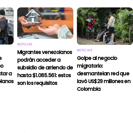
NOTICIAS
NOTICIAS
Migrantes venezolanos
e
Golpe al negocio
podrán acceder a
so
migratorio:
subsidio de arriendo de
tar a
desmantelan red que
hasta $1.085.561: estos
olanos
lavó US$29 millones en
son los requisitos
Colombia