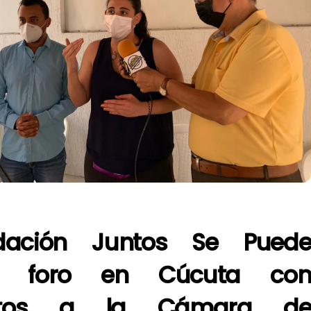
dación Juntos Se Pued
za foro en Cúcuta co
atos a la Cámara d