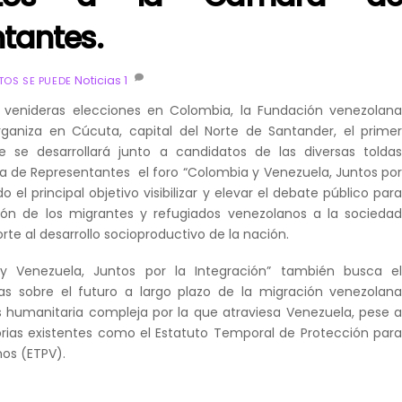
tantes.
Noticias
1
OS SE PUEDE
 venideras elecciones en Colombia, la Fundación venezolan
ganiza en Cúcuta, capital del Norte de Santander, el prime
 se desarrollará junto a candidatos de las diversas tolda
ra de Representantes el foro “Colombia y Venezuela, Juntos po
do el principal objetivo visibilizar y elevar el debate público par
ción de los migrantes y refugiados venezolanos a la socieda
te al desarrollo socioproductivo de la nación.
 y Venezuela, Juntos por la Integración” también busca e
as sobre el futuro a largo plazo de la migración venezolan
is humanitaria compleja por la que atraviesa Venezuela, pese 
torias existentes como el Estatuto Temporal de Protección par
nos (ETPV).