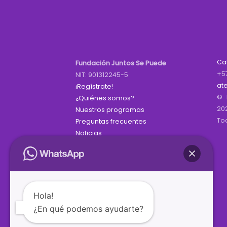
Ca
Fundación Juntos Se Puede
+5
NIT: 901312245-5
at
¡Regístrate!
© 
¿Quiénes somos?
20
Nuestros programas
To
Preguntas frecuentes
Noticias
Hola!
¿En qué podemos ayudarte?