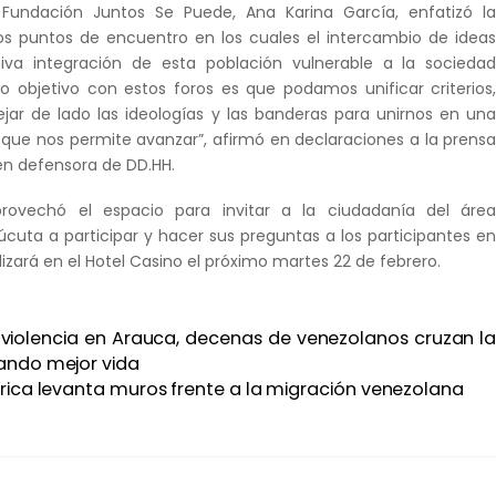
 Fundación Juntos Se Puede, Ana Karina García, enfatizó l
os puntos de encuentro en los cuales el intercambio de idea
iva integración de esta población vulnerable a la socieda
o objetivo con estos foros es que podamos unificar criterios
ejar de lado las ideologías y las banderas para unirnos en un
or que nos permite avanzar”, afirmó en declaraciones a la prens
én defensora de DD.HH.
rovechó el espacio para invitar a la ciudadanía del áre
cuta a participar y hacer sus preguntas a los participantes e
lizará en el Hotel Casino el próximo martes 22 de febrero.
 violencia en Arauca, decenas de venezolanos cruzan l
ando mejor vida
ica levanta muros frente a la migración venezolana