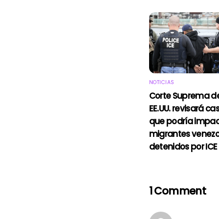
NOTICIAS
Corte Suprema d
EE.UU. revisará ca
que podría impac
migrantes venez
detenidos por ICE
1 Comment