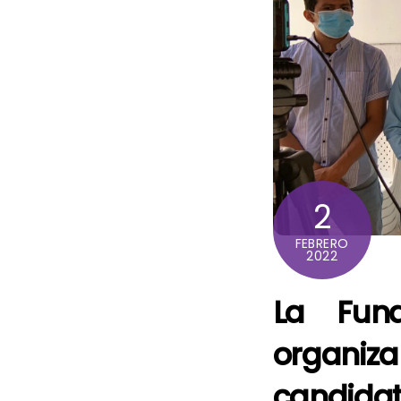
2
FEBRERO
2022
La Fun
organi
candid