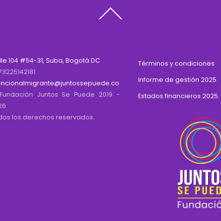
Back
To
Top
lle 104 #54-31, Suba, Bogotá DC
Términos y condiciones
73225142181
Informe de gestión 2025
encionalmigrante@juntossepuede.co
Fundación Juntos Se Puede 2019 -
Estados financieros 2025
26
dos los derechos reservados.