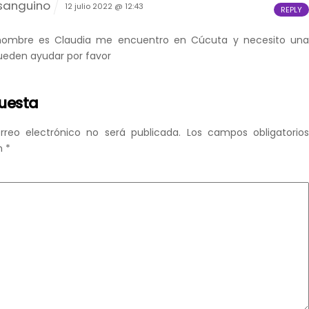
sanguino
12 julio 2022 @ 12:43
REPLY
nombre es Claudia me encuentro en Cúcuta y necesito un
ueden ayudar por favor
puesta
rreo electrónico no será publicada.
Los campos obligatorio
n
*