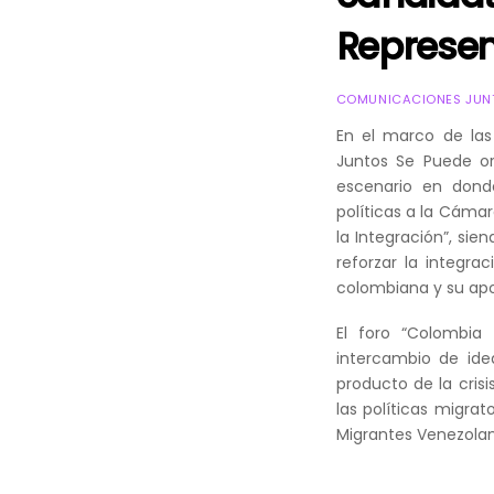
Represen
COMUNICACIONES JUNT
En el marco de las
Juntos Se Puede or
escenario en donde
políticas a la Cáma
la Integración”, sien
reforzar la integra
colombiana y su apor
El foro “Colombia
intercambio de ide
producto de la cris
las políticas migra
Migrantes Venezola