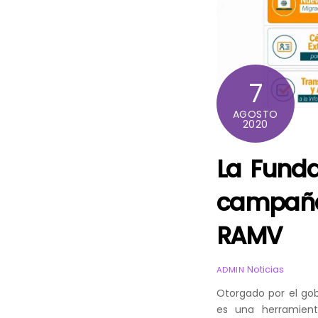
7
AGOSTO
2020
La Funda
campaña
RAMV
Noticias
ADMIN
Otorgado por el gob
es una herramien