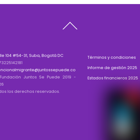
Back
To
Top
lle 104 #54-31, Suba, Bogotá DC
Términos y condiciones
73225142181
Informe de gestión 2025
encionalmigrante@juntossepuede.co
Fundación Juntos Se Puede 2019 -
Estados financieros 2025
26
dos los derechos reservados.