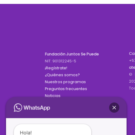
Ca
Fundación Juntos Se Puede
+5
NIT: 901312245-5
at
¡Regístrate!
© 
¿Quiénes somos?
20
Nuestros programas
To
Preguntas frecuentes
Noticias
Hola!