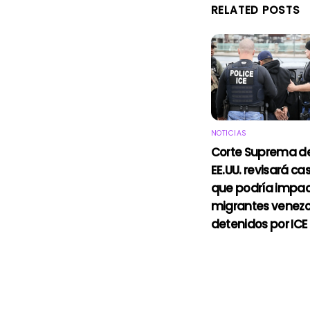
RELATED POSTS
NOTICIAS
Corte Suprema d
EE.UU. revisará ca
que podría impac
migrantes venez
detenidos por ICE