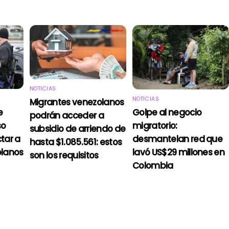
NOTICIAS
NOTICIAS
Migrantes venezolanos
e
Golpe al negocio
podrán acceder a
so
migratorio:
subsidio de arriendo de
tar a
desmantelan red que
hasta $1.085.561: estos
olanos
lavó US$29 millones en
son los requisitos
Colombia