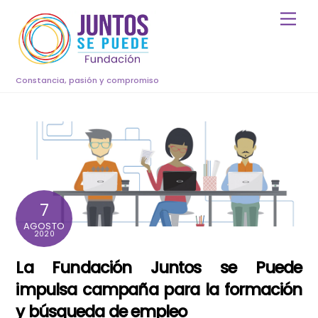
Skip
Men
to
content
Constancia, pasión y compromiso
7
AGOSTO
2020
La Fundación Juntos se Puede
impulsa campaña para la formación
y búsqueda de empleo