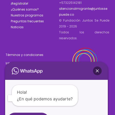
+573225142181
¡Regístrate!
atencionalmigrante@juntosse
¿Quiénes somos?
puede.co
Nuestros programas
© Fundación Juntos Se Puede
Preguntas frecuentes
2019 - 2026
Noticias
Todos los derechos
reservados.
Términos y condiciones
Informe de gestión 2025
Estados financieros 2025
Hola!
¿En qué podemos ayudarte?
SÍGUENOS