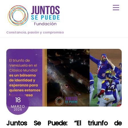
Skip
Men
to
content
Constancia, pasión y compromiso
18
MARZO
2026
Juntos Se Puede: “El triunfo de