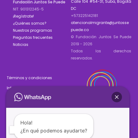
Calle 104 #54-31, Suba, Bogotá
Fundación Juntos Se Puede
DC
NIT: 901312245-5
+573225142181
¡Regístrate!
atencionalmigrante@juntosse
¿Quiénes somos?
puede.co
Nuestros programas
© Fundación Juntos Se Puede
Preguntas frecuentes
2019 - 2026
Noticias
Todos los derechos
reservados.
Términos y condiciones
Informe de gestión 2025
Estados financieros 2025
Hola!
¿En qué podemos ayudarte?
SÍGUENOS