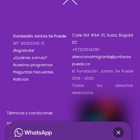
To
Top
Calle 104 #54-31, Suba, Bogotá
Fundación Juntos Se Puede
DC
NIT: 901312245-5
+573225142181
¡Regístrate!
atencionalmigrante@juntosse
¿Quiénes somos?
puede.co
Nuestros programas
© Fundación Juntos Se Puede
Preguntas frecuentes
2019 - 2026
Noticias
Todos los derechos
reservados.
Términos y condiciones
Informe de gestión 2025
Estados financieros 2025