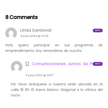
8 Comments
Linda Sandoval
REPLY
4 junio 2023 @ 07:22
Hola, quiero participar en sus programas de
emprendimiento. Soy venezolana, de cucúta
Comunicaciones Juntos Se Puede
REPLY
5 junio 2023 @ 09:17
Por favor acérquese a nuestra sede ubicada en la
calle 18 #1-31, barrio blanco. Diagonal a la clínica del
norte.