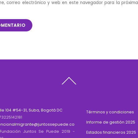
e, correo electrónico y web en este navegador para la próxim
Back
To
Top
lle 104 #54-31, Suba, Bogotá DC
Términos y condiciones
73225142181
Informe de gestión 2025
encionalmigrante@juntossepuede.co
Fundación Juntos Se Puede 2019 -
Estados financieros 2025