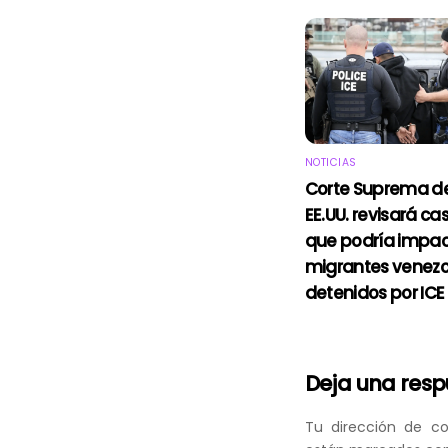
NOTICIAS
Corte Suprema d
EE.UU. revisará ca
que podría impac
migrantes venez
detenidos por ICE
Deja una res
Tu dirección de co