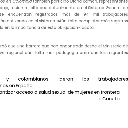
nos en Colombia
también participó Diana Ramón, representant
rabajo, quien resaltó que actualmente en el Sistema General d
, se encuentran registrados más de 94 mil trabajadore
án cotizando en el sistema. «Aún falta completar más registro
o en la importancia de esta obligación», acota.
ordó que una barrera que han encontrado desde el Ministerio d
ivel regional aún falta más pedagogía para que los migrante
s y colombianos lideran los trabajadore
anos en España
ntizar acceso a salud sexual de mujeres en frontera
de Cúcuta