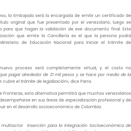
so, la Embajada será la encargada de emitir un certificado d
ítulo original que fue presentado por el venezolano, luego s
ía para que hagan la validación de ese documento final. Est
lización que emite la Cancillería es el que la persona podr
Ministerio de Educación Nacional para iniciar el trámite d
 nuevo proceso será completamente virtual, y el costo n
que pagar alrededor de 21 mil pesos y se hace por medio de l
e cubre el trámite de legalización»
, dice Parra.
e Fronteras, esta alternativa permitirá que muchos venezolano
esempeñarse en sus áreas de especialización profesional y d
uir en el desarrollo socioeconómico de Colombia.
al multiactor
Inserción para la Integración Socioeconómica d