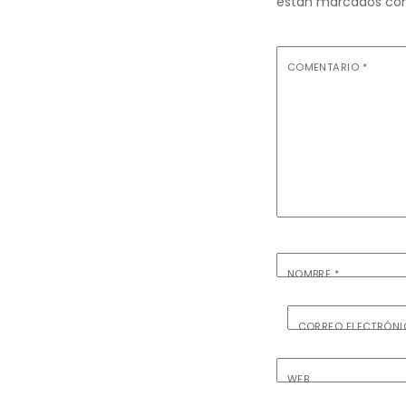
están marcados co
COMENTARIO
*
NOMBRE
*
CORREO ELECTRÓN
WEB