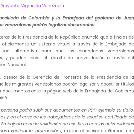
e
Proyecto Migración Venezuela
ancillería de Colombia y la Embajada del gobierno de Jua
es venezolanos podrán legalizar documentos.
eras de la Presidencia de la República anunció que a finales d
 oficialmente un sistema virtual a través de la Embajada d
una alternativa para que los ciudadanos venezolano
los, y puedan iniciar el trámite de convalidación a través de
ión Nacional.
a, asesor de la Gerencia de Fronteras de la Presidencia de l
ue los migrantes venezolanos podrán legalizar y apostillar título
os documentos ante la página web de la Embajada del Gobiern
idó.
a persona podrá subir sus documentos en PDF, ejemplo su título
tas y en el caso de los trabajadores de la salud su certificado d
a Embajada hace la validación de ese título con las universidade
para verificar la información»
, explica el asesor de Gerencia d