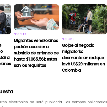
NOTICIAS
NOTICIAS
Migrantes venezolanos
e
Golpe al negocio
podrán acceder a
so
migratorio:
subsidio de arriendo de
tar a
desmantelan red que
hasta $1.085.561: estos
olanos
lavó US$29 millones en
son los requisitos
Colombia
puesta
rreo electrónico no será publicada.
Los campos obligatorio