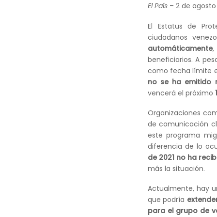
El País
– 2 de agosto
El Estatus de Pro
ciudadanos venezo
automáticamente
,
beneficiarios. A pe
como fecha límite e
no se ha emitido n
vencerá el próximo
Organizaciones co
de comunicación cl
este programa migr
diferencia de lo oc
de 2021 no ha reci
más la situación.
Actualmente, hay un
que podría
extender
para el grupo de v