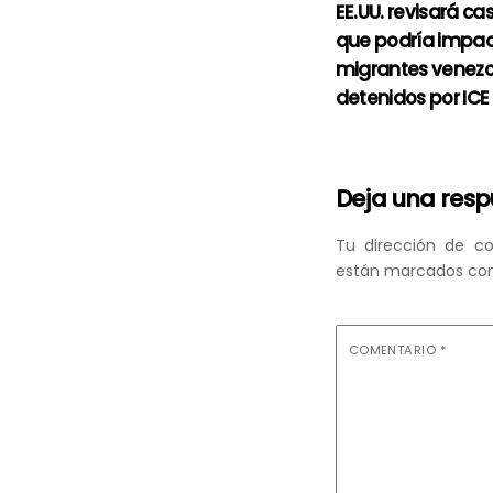
EE.UU. revisará ca
que podría impac
migrantes venez
detenidos por ICE
Deja una res
Tu dirección de co
están marcados co
COMENTARIO
*