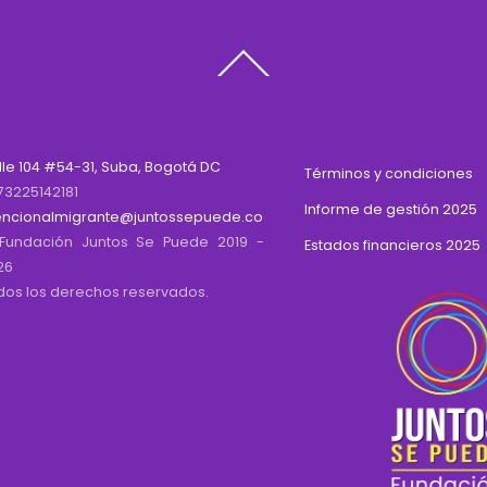
Back
To
Top
lle 104 #54-31, Suba, Bogotá DC
Términos y condiciones
73225142181
Informe de gestión 2025
encionalmigrante@juntossepuede.co
Fundación Juntos Se Puede 2019 -
Estados financieros 2025
26
dos los derechos reservados.