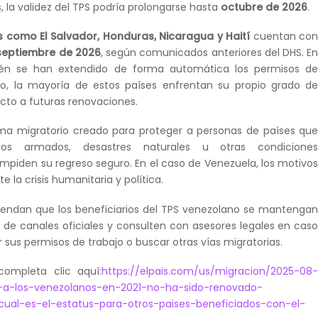
 la validez del TPS podría prolongarse hasta
octubre de 2026
.
s como El Salvador, Honduras, Nicaragua y Haití
cuentan co
septiembre de 2026
, según comunicados anteriores del DHS. E
ién se han extendido de forma automática los permisos d
go, la mayoría de estos países enfrentan su propio grado d
cto a futuras renovaciones.
ama migratorio creado para proteger a personas de países qu
ictos armados, desastres naturales u otras condicione
impiden su regreso seguro. En el caso de Venezuela, los motivo
 la crisis humanitaria y política.
iendan que los beneficiarios del TPS venezolano se mantenga
 de canales oficiales y consulten con asesores legales en cas
 sus permisos de trabajo o buscar otras vías migratorias.
completa clic aquí:
https://elpais.com/us/migracion/2025-08
-a-los-venezolanos-en-2021-no-ha-sido-renovado-
al-es-el-estatus-para-otros-paises-beneficiados-con-el-