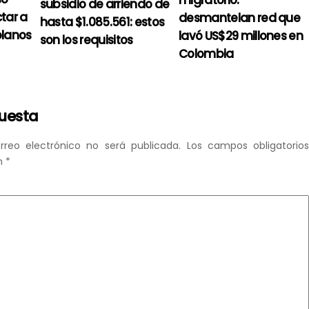
migratorio:
subsidio de arriendo de
tar a
desmantelan red que
hasta $1.085.561: estos
olanos
lavó US$29 millones en
son los requisitos
Colombia
puesta
rreo electrónico no será publicada.
Los campos obligatorio
n
*