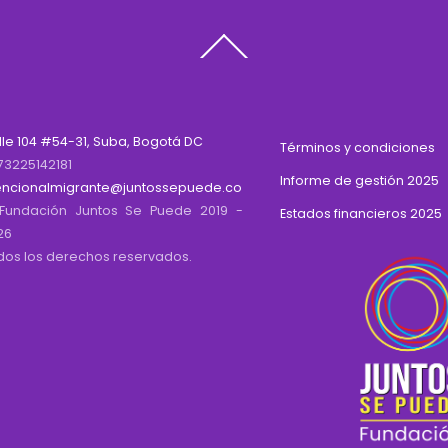
Back
To
Top
lle 104 #54-31, Suba, Bogotá DC
Términos y condiciones
73225142181
Informe de gestión 2025
encionalmigrante@juntossepuede.co
Fundación Juntos Se Puede 2019 -
Estados financieros 2025
26
dos los derechos reservados.