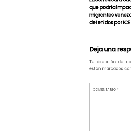
que podría impac
migrantes venez
detenidos por ICE
Deja una res
Tu dirección de co
están marcados co
COMENTARIO
*