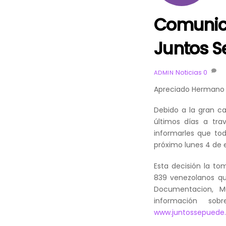
Comuni
Juntos S
Noticias
0
ADMIN
Apreciado Hermano
Debido a la gran ca
últimos días a tr
informarles que tod
próximo lunes 4 de e
Esta decisión la to
839 venezolanos qu
Documentacion, Mu
información so
www.juntossepuede