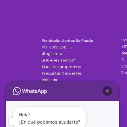
Ca
Fundación Juntos Se Puede
+5
NIT: 901312245-5
at
¡Regístrate!
© 
¿Quiénes somos?
20
Nuestros programas
To
Preguntas frecuentes
Noticias
Hola!
¿En qué podemos ayudarte?