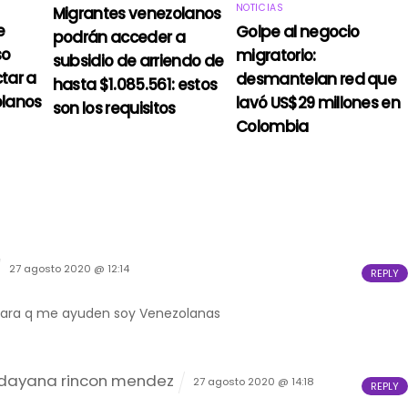
NOTICIAS
Migrantes venezolanos
e
Golpe al negocio
podrán acceder a
so
migratorio:
subsidio de arriendo de
tar a
desmantelan red que
hasta $1.085.561: estos
olanos
lavó US$29 millones en
son los requisitos
Colombia
27 agosto 2020 @ 12:14
REPLY
ara q me ayuden soy Venezolanas
 dayana rincon mendez
27 agosto 2020 @ 14:18
REPLY