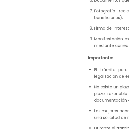
Documentos que re
Fotografía rec
beneficiarios).
Firma del interes
Manifestación e
mediante correo 
Importante:
El trámite par
legalización de e
No existe un plaz
plazo razonable
documentación qu
Las mujeres aco
una solicitud de
Durante el trámit