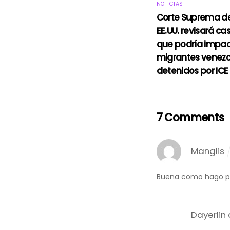
NOTICIAS
Corte Suprema d
EE.UU. revisará ca
que podría impac
migrantes venez
detenidos por ICE
7 Comments
Manglis
Buena como hago p
Dayerlin