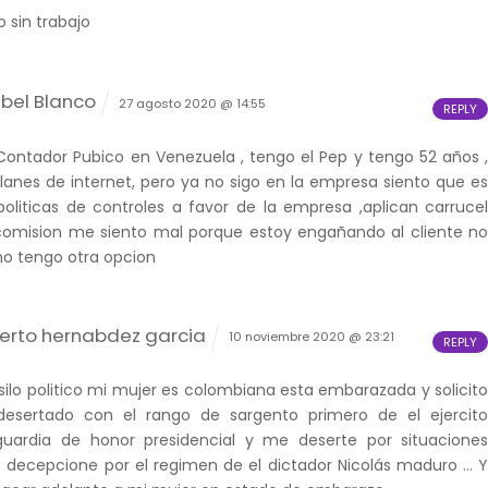
 sin trabajo
abel Blanco
27 agosto 2020 @ 14:55
REPLY
ontador Pubico en Venezuela , tengo el Pep y tengo 52 años 
lanes de internet, pero ya no sigo en la empresa siento que e
politicas de controles a favor de la empresa ,aplican carruce
 comision me siento mal porque estoy engañando al cliente n
 no tengo otra opcion
berto hernabdez garcia
10 noviembre 2020 @ 23:21
REPLY
silo politico mi mujer es colombiana esta embarazada y solicit
desertado con el rango de sargento primero de el ejercit
guardia de honor presidencial y me deserte por situacione
decepcione por el regimen de el dictador Nicolás maduro … 