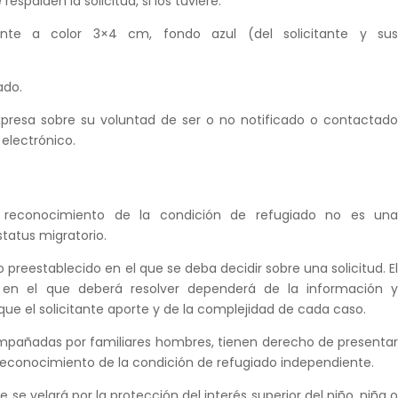
spalden la solicitud, si los tuviere.
iente a color 3×4 cm, fondo azul (del solicitante y su
ado.
xpresa sobre su voluntad de ser o no notificado o contactad
electrónico.
a reconocimiento de la condición de refugiado no es un
status migratorio.
o preestablecido en el que se deba decidir sobre una solicitud. E
 en el que deberá resolver dependerá de la información 
e el solicitante aporte y de la complejidad de cada caso.
mpañadas por familiares hombres, tienen derecho de presenta
 reconocimiento de la condición de refugiado independiente.
e se velará por la protección del interés superior del niño, niña 