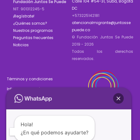
Calle 104 #54-31, Suba, Bogotá
Fundación Juntos Se Puede
DC
NIT: 901312245-5
+573225142181
¡Regístrate!
atencionalmigrante@juntosse
¿Quiénes somos?
puede.co
Nuestros programas
© Fundación Juntos Se Puede
Preguntas frecuentes
2019 - 2026
Noticias
Todos los derechos
reservados.
Términos y condiciones
Informe de gestión 2025
Estados financieros 2025
Hola!
¿En qué podemos ayudarte?
SÍGUENOS