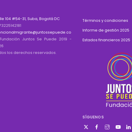
lle 104 #54-31, Suba, Bogotá DC
Términos y condiciones
73225142181
Informe de gestión 2025
encionalmigrante@juntossepuede.co
Fundación Juntos Se Puede 2019 -
Estados financieros 2025
26
dos los derechos reservados.
SÍGUENOS