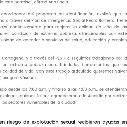
a este permiso”, afirmó Ana Paola.
 coordinador del programa de identificación, explicó que l
na a través del Plan de Emergencia Social Pedro Romero, tien
ajar continuamente para mejorar la calidad de vida de la
as en condición de extrema pobreza, ofreciéndoles con est
unidad de acceder a servicios de salud, educación y emple
de Cartagena, y a través del PES-PR, seguimos trabajando por l
e en extrema pobreza para brindarles herramientas que le
 calidad de vida. Con este trabajo articulado queremos Salva
, aseguró Vásquez.
ició desde las 7:00 a.m. y finalizó a las 4:00 p.m., se atendiero
zolanos, quienes felices agradecieron a la Alcaldía por realiza
 los sectores vulnerables de la ciudad.
en riesgo de explotación sexual recibieron ayudas e