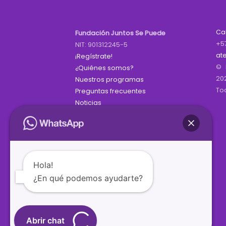
Ca
Fundación Juntos Se Puede
+5
NIT: 901312245-5
at
¡Regístrate!
© 
¿Quiénes somos?
20
Nuestros programas
To
Preguntas frecuentes
Noticias
Hola!
¿En qué podemos ayudarte?
Abrir chat