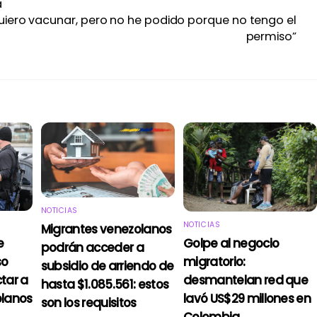
a
uiero vacunar, pero no he podido porque no tengo el
permiso”
NOTICIAS
NOTICIAS
Migrantes venezolanos
e
Golpe al negocio
podrán acceder a
so
migratorio:
subsidio de arriendo de
tar a
desmantelan red que
hasta $1.085.561: estos
olanos
lavó US$29 millones en
son los requisitos