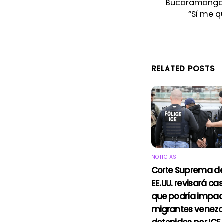
Bucaramang
“Sí me q
RELATED POSTS
NOTICIAS
Corte Suprema d
EE.UU. revisará ca
que podría impac
migrantes venez
detenidos por ICE