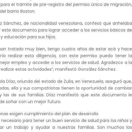
para el trámite de pre-registro del permiso único de migración
el barrio Boston.
ez Sánchez, de nacionalidad venezolana, confesó que anhelab
r este documento para lograr acceder a los servicios básicos d
y educación para sus hijos.
an tratado muy bien, tengo cuatro años de estar acá y hac
a realizar esta diligencia, con este permiso puedo tener l
ejor empleo y acceder a los servicios de salud. Agradezco a l
r realizar estas actividades”, manifestó González Sánchez.
ola Díaz, oriunda del estado de Zulia, en Venezuela, aseguró que
nadas, ella y sus compatriotas tienen la oportunidad de cambia
 y las de sus familias. Díaz manifestó que este documento l
d de soñar con un mejor futuro.
as exigen cumplimiento del plan de desarrollo
necesario para tener un buen servicio de salud para los niños 
ar un trabajo y ayudar a nuestras familias. Son muchos lo