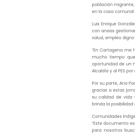
población migrante, 
en la casa comunal d
Luis Enrique Gonzál
con ansias gestiona
salud, empleo digno 
“En Cartagena me h
mucho tiempo querí
oportunidad de un m
Alcaldía y al PES po
Por su parte, Ana Pa
gracias a estas jor
su calidad de vida
brinda la posibilida
Comunidades indígen
“Este documento es 
para nosotros busc