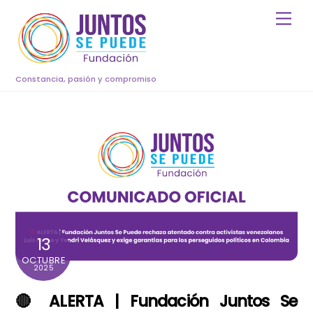
Skip
Men
to
content
Constancia, pasión y compromiso
13
OCTUBRE
2025
🔴 ALERTA | Fundación Juntos Se