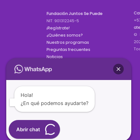
Ca
Fundación Juntos Se Puede
+5
NIT: 901312245-5
at
¡Regístrate!
© 
¿Quiénes somos?
20
Nuestros programas
To
Preguntas frecuentes
Noticias
Hola!
¿En qué podemos ayudarte?
Abrir chat