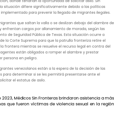
ión, donde tendrían la oportunidad de solicitar asilo. Sin
a situación difiere significativamente debido a las políticas
 implementado para prevenir la llegada de migrantes ilegales.
nmigrantes que saltan la valla o se deslizan debajo del alambre de
y enfrentan cargos por allanamiento de morada, según las
nto de Seguridad Pública de Texas. Esta situación ocurre a
 de la Corte Suprema para que la patrulla fronteriza retire el
a frontera mientras se resuelve el recurso legal en contra del
 agentes están obligados a romper el alambre y prestar
er persona en peligro.
rantes venezolanos están a la espera de la decisión de las
 para determinar si se les permitirá presentarse ante el
licitar el estatus de asilo.
o 2023, Médicos Sin Fronteras brindaron asistencia a má
as que fueron víctimas de violencia sexual en la regió