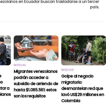
ezolanos en Ecuador buscan trasladarse a un tercer
país.
NOTICIAS
NOTICIAS
Migrantes venezolanos
e
Golpe al negocio
podrán acceder a
so
migratorio:
subsidio de arriendo de
tar a
desmantelan red que
hasta $1.085.561: estos
olanos
lavó US$29 millones en
son los requisitos
Colombia