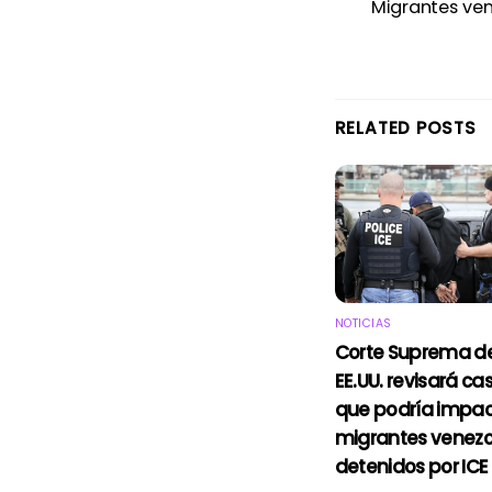
Migrantes ven
RELATED POSTS
NOTICIAS
Corte Suprema d
EE.UU. revisará ca
que podría impac
migrantes venez
detenidos por ICE