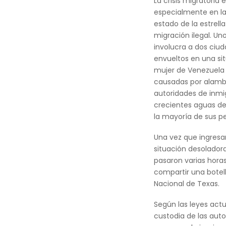
La crisis migratoria
especialmente en la
estado de la estrell
migración ilegal. Un
involucra a dos ciud
envueltos en una si
mujer de Venezuela t
causadas por alambr
autoridades de inmig
crecientes aguas del
la mayoría de sus p
Una vez que ingresa
situación desoladora
pasaron varias horas
compartir una botel
Nacional de Texas.
Según las leyes act
custodia de las aut