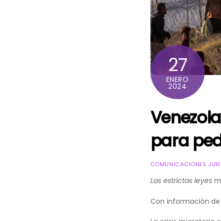
27
ENERO
2024
Venezola
para pedi
COMUNICACIONES JUNT
Las estrictas leyes 
Con información d