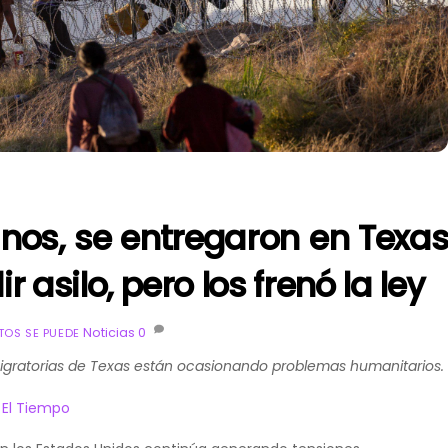
nos, se entregaron en Texa
r asilo, pero los frenó la ley
Noticias
0
OS SE PUEDE
migratorias de Texas están ocasionando problemas humanitarios.
e
El Tiempo