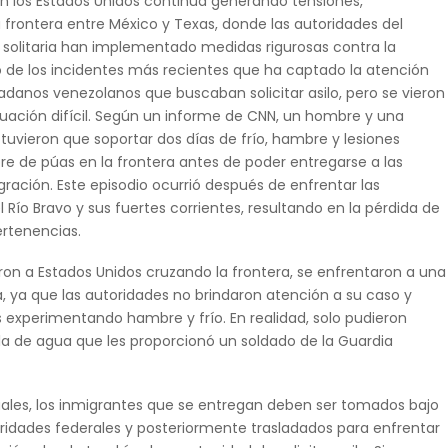
 en los Estados Unidos continúa generando tensiones,
 frontera entre México y Texas, donde las autoridades del
a solitaria han implementado medidas rigurosas contra la
o de los incidentes más recientes que ha captado la atención
adanos venezolanos que buscaban solicitar asilo, pero se vieron
tuación difícil. Según un informe de CNN, un hombre y una
uvieron que soportar dos días de frío, hambre y lesiones
e de púas en la frontera antes de poder entregarse a las
ración. Este episodio ocurrió después de enfrentar las
 Río Bravo y sus fuertes corrientes, resultando en la pérdida de
ertenencias.
ron a Estados Unidos cruzando la frontera, se enfrentaron a una
, ya que las autoridades no brindaron atención a su caso y
 experimentando hambre y frío. En realidad, solo pudieron
la de agua que les proporcionó un soldado de la Guardia
uales, los inmigrantes que se entregan deben ser tomados bajo
oridades federales y posteriormente trasladados para enfrentar