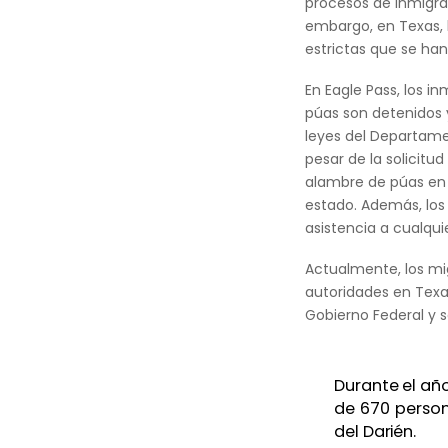
procesos de inmigrac
embargo, en Texas, l
estrictas que se han
En Eagle Pass, los i
púas son detenidos 
leyes del Departame
pesar de la solicitud
alambre de púas en l
estado. Además, los
asistencia a cualqui
Actualmente, los mig
autoridades en Texas
Gobierno Federal y so
Durante el añ
de 670 person
del Darién.