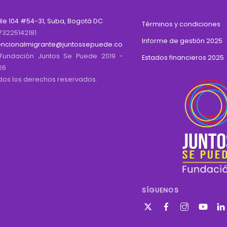
lle 104 #54-31, Suba, Bogotá DC
Términos y condiciones
73225142181
Informe de gestión 2025
encionalmigrante@juntossepuede.co
Fundación Juntos Se Puede 2019 -
Estados financieros 2025
26
dos los derechos reservados.
SÍGUENOS