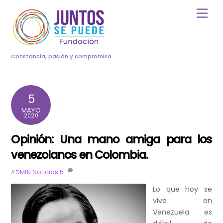
Skip
Men
to
content
Constancia, pasión y compromiso
5
MAYO
2020
Opinión: Una mano amiga para los
venezolanos en Colombia.
Noticias
5
ADMIN
Lo que hoy se
vive en
Venezuela es