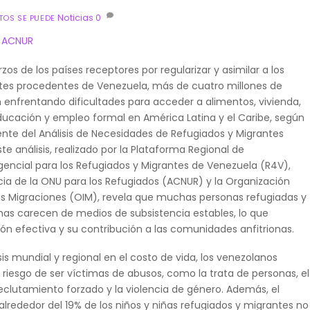
Noticias
0
OS SE PUEDE
ACNUR
zos de los países receptores por regularizar y asimilar a los
tes procedentes de Venezuela, más de cuatro millones de
 enfrentando dificultades para acceder a alimentos, vivienda,
ucación y empleo formal en América Latina y el Caribe, según
ente del Análisis de Necesidades de Refugiados y Migrantes
te análisis, realizado por la Plataforma Regional de
gencial para los Refugiados y Migrantes de Venezuela (R4V),
cia de la ONU para los Refugiados (ACNUR) y la Organización
las Migraciones (OIM), revela que muchas personas refugiadas y
as carecen de medios de subsistencia estables, lo que
ción efectiva y su contribución a las comunidades anfitrionas.
is mundial y regional en el costo de vida, los venezolanos
riesgo de ser víctimas de abusos, como la trata de personas, el
eclutamiento forzado y la violencia de género. Además, el
lrededor del 19% de los niños y niñas refugiados y migrantes no