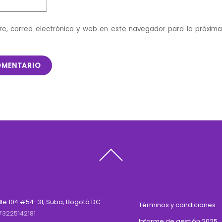
e, correo electrónico y web en este navegador para la próxim
Back
To
Top
lle 104 #54-31, Suba, Bogotá DC
Términos y condiciones
73225142181
Informe de gestión 2025