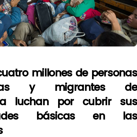
uatro millones de persona
adas y migrantes d
la luchan por cubrir su
dades básicas en la
s