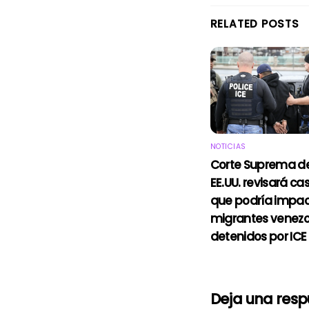
RELATED POSTS
NOTICIAS
Corte Suprema d
EE.UU. revisará ca
que podría impac
migrantes venez
detenidos por ICE
Deja una res