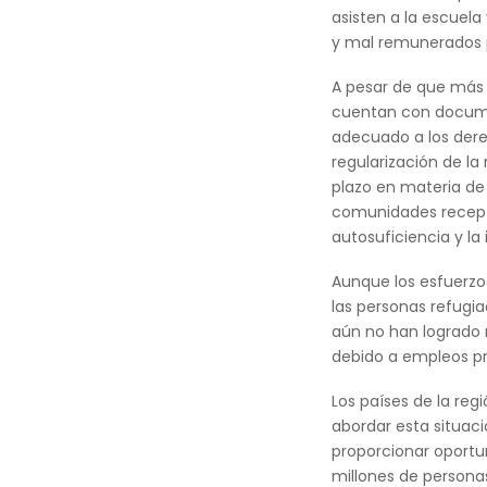
asisten a la escuela
y mal remunerados p
A pesar de que más 
cuentan con documen
adecuado a los dere
regularización de la
plazo en materia de
comunidades recepto
autosuficiencia y la 
Aunque los esfuerzos
las personas refugi
aún no han logrado r
debido a empleos pre
Los países de la re
abordar esta situaci
proporcionar oportun
millones de personas