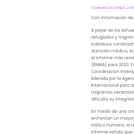
COMUNICACIONES JUNT
Con información de
A pesar de los esfuer
refugiados y migran
individuos continúan
atención médica, ed
el informe más reci
(RMNA) para 2023. Es
Coordinación Intera
liderada por la Agen
Internacional para 
migrantes venezolan
dificulta su integra
En medio de una cris
enfrentan un mayor 
tráfico humano, el r
informe señala que a