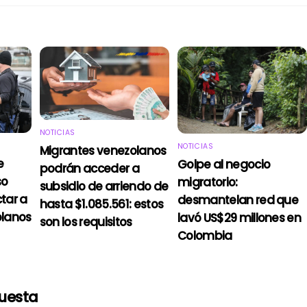
NOTICIAS
NOTICIAS
Migrantes venezolanos
e
Golpe al negocio
podrán acceder a
so
migratorio:
subsidio de arriendo de
tar a
desmantelan red que
hasta $1.085.561: estos
olanos
lavó US$29 millones en
son los requisitos
Colombia
puesta